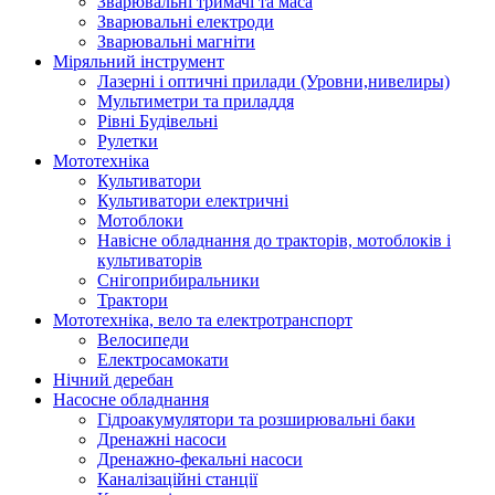
Зварювальні тримачі та маса
Зварювальні електроди
Зварювальні магніти
Міряльний інструмент
Лазерні і оптичні прилади (Уровни,нивелиры)
Мультиметри та приладдя
Рівні Будівельні
Рулетки
Мототехніка
Культиватори
Культиватори електричні
Мотоблоки
Навісне обладнання до тракторів, мотоблоків і
культиваторів
Снігоприбиральники
Трактори
Мототехніка, вело та електротранспорт
Велосипеди
Електросамокати
Нічний деребан
Насосне обладнання
Гідроакумулятори та розширювальні баки
Дренажні насоси
Дренажно-фекальні насоси
Каналізаційні станції