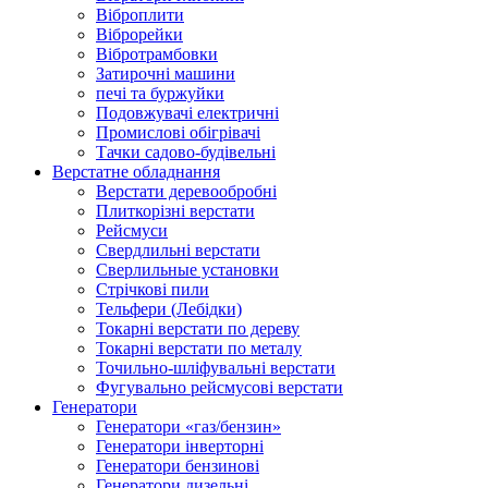
Віброплити
Віброрейки
Вібротрамбовки
Затирочні машини
печі та буржуйки
Подовжувачі електричні
Промислові обігрівачі
Тачки садово-будівельні
Верстатне обладнання
Верстати деревообробні
Плиткорізні верстати
Рейсмуси
Свердлильні верстати
Сверлильные установки
Стрічкові пили
Тельфери (Лебідки)
Токарні верстати по дереву
Токарні верстати по металу
Точильно-шліфувальні верстати
Фугувально рейсмусові верстати
Генератори
Генератори «газ/бензин»
Генератори інверторні
Генератори бензинові
Генератори дизельні