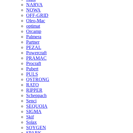
NARVA
NOWA
OFF-GRID
Oleo-Mac
optimat
Orcamp
Palmera
Partner
PEZAL
Powercraft
PRAMAC
Procraft
Pubert
PULS
QSTRONG
RATO
RIPPER
Scheppach
Senci
SEQUOIA
SIGMA
Skif
Solax
SOYGEN
SPARK