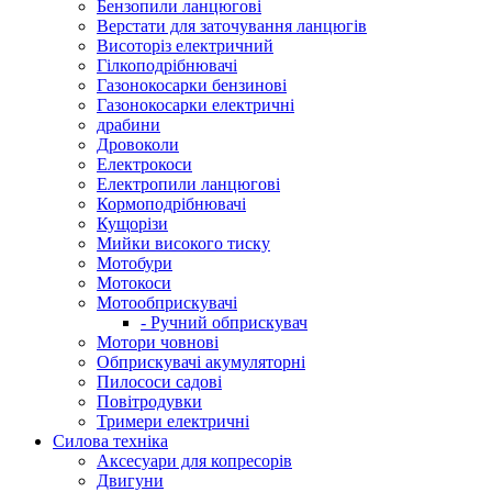
Бензопили ланцюгові
Верстати для заточування ланцюгів
Висоторіз електричний
Гілкоподрібнювачі
Газонокосарки бензинові
Газонокосарки електричні
драбини
Дровоколи
Електрокоси
Електропили ланцюгові
Кормоподрібнювачі
Кущорізи
Мийки високого тиску
Мотобури
Мотокоси
Мотообприскувачі
- Ручний обприскувач
Мотори човнові
Обприскувачі акумуляторні
Пилососи садові
Повітродувки
Тримери електричні
Силова техніка
Аксесуари для копресорів
Двигуни