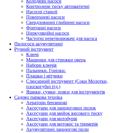
Колодязні насоси
Контролери тиску автоматичні
Насосні станції
Поверхневі насоси
Свердловинні глибинні насоси
Фонтанні насоси
Циркуляційні насоси
Частотні перетворювачі для насоса
Пилососи акумуляторні
Ручний інструмент
Ключі
Машинки для стрижки овець
Набори ключів
Пальники. Горілки.
Плашки і мітчики
Слюсарний інструмент (Соки Молотки,
плоскогубці ітд.)
Ящики, сумки, пояси для інструментів
Садово паркова техніка
Аератори бензинові
Аксесуари для ланцюгових пилок
Аксесуари для мийок високого тиску
Аксесуари для мотобурів
Аксесуари для мотокос та тримерів
Акумуляторні ланцюгові пили