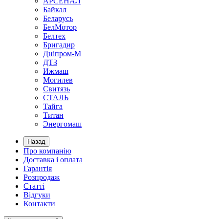
АРСЕНАЛ
Байкал
Беларусь
БелМотор
Белтех
Бригадир
Дніпром-М
ДТЗ
Ижмаш
Могилев
Свитязь
СТАЛЬ
Тайга
Титан
Энергомаш
Назад
Про компанію
Доставка і оплата
Гарантія
Розпродаж
Статті
Відгуки
Контакти