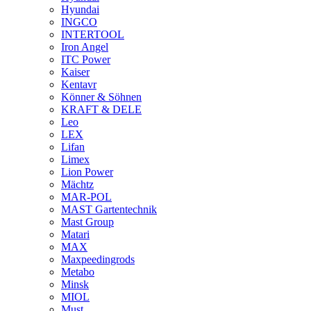
Hyundai
INGCO
INTERTOOL
Iron Angel
ITC Power
Kaiser
Kentavr
Könner & Söhnen
KRAFT & DELE
Leo
LEX
Lifan
Limex
Lion Power
Mächtz
MAR-POL
MAST Gartentechnik
Mast Group
Matari
MAX
Maxpeedingrods
Metabo
Minsk
MIOL
Must