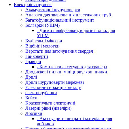
Електроінструмент
Акамуляторні шуруповерти
Апарати для зварювання пластикових труб
Багатофункціональний інструмент
Болгарки (УШМ)
- Диски шліфувальні, відрізні тощо. для
УШМ
Будівельні міксери
Відбійні молотки
Верстати для заточування свердел
Гайковерти
Гравери
- Комплекти аксесуарів для гравера
Дводискові пилки, мініциркулярні пилки.
Дрилі
Дрилі-шуруповерти мережеві
Електричні ножиці з металу
електрорубанки
Кейси
Краскопульти електричні
Лазерні рівні (нівеліри)
Лобзики
- Аксесуари та витратні матеріали для
лобзиків
Насадки (адаптери) для електроінструменту