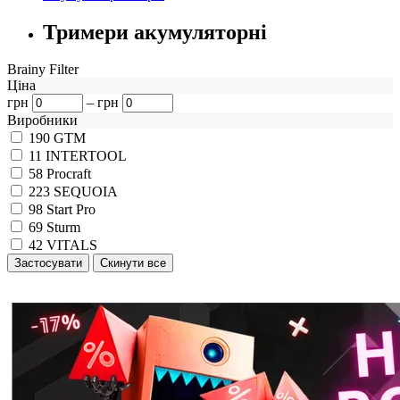
Тримери акумуляторні
Brainy Filter
Ціна
грн
–
грн
Виробники
190
GTM
11
INTERTOOL
58
Procraft
223
SEQUOIA
98
Start Pro
69
Sturm
42
VITALS