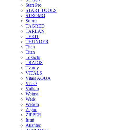
Start Pro
START TOOLS
STROMO
Sturm
TAGRED
TARLAN
TEKIT
THUNDER
Titan
Titan
Tokachi
TRADIS
Tvardy
VITALS
Vitals AQUA
VITO
Vulkan
Weima
Werk
Wetron
Zegor
ZIPPER
Інші
Аtlantec