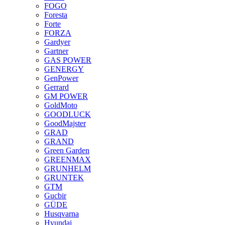
FOGO
Foresta
Forte
FORZA
Gardyer
Gartner
GAS POWER
GENERGY
GenPower
Gerrard
GM POWER
GoldMoto
GOODLUCK
GoodMajster
GRAD
GRAND
Green Garden
GREENMAX
GRUNHELM
GRUNTEK
GTM
Gucbir
GÜDE
Husqvarna
Hyundai