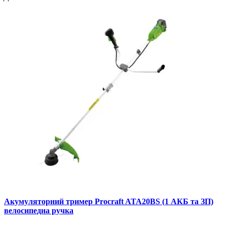
Акумуляторний тример Procraft ATA20BS (1 АКБ та ЗП)
велосипедна ручка