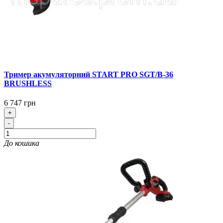
Тример акумуляторний START PRO SGT/B-36
BRUSHLESS
6 747 грн
+
-
До кошика