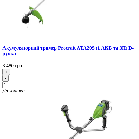
Акумуляторний тример Procraft ATA20S (1 АКБ та ЗП) D-
ручка
3 480 грн
+
-
До кошика