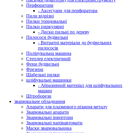
Перфоратори
- Аксесуари для перфоратора
Пили відрізні
Пилки торцювальні
Пилки циркулярні
- Диски пильні по дереву
Пилососи будівельні
- Витратні матеріали до будівельних
пилососів
Полірувальна машина
Степлер електричний
Фени будівельні
Фрезери
Шабельні пилки
шліфувальні машинки
- Абразивний матеріал для шліфувальних
машин
Штроборези
зварювальне обладнання
Апарати для плазмового різання металу
Зварювальні апарати
Зварювальні інвертори
Зварювальні напівавтомати
Маски зварювальника