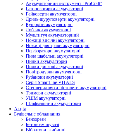
Акумуляторний інструмент "ProCraft"
Газонокосарки акумуляторні
Гайковерти акумуляторні
Дриль-шуруповерти акумуляторні
Кущорізи акумуляторні
Лобзики акумуляторні
Мультитул акумуляторний
Ножиці висічні акумуляторні
Ножиці для трави акумуляторні
Перфоратори акумуляторні
Пила шабельні акумуляторні
Пилки акумуляторні
Пилки дискові акумуляторні
Повітродувки акумуляторні
Рубаноки акумуляторні
Серія SmartLine VITALS
Степлери/цвяхи пістолети акумуляторні
Тримери акумуляторні
УШМ акумуляторні
Шліфмашини акумуляторні
Акція
Будівельне обладнання
Бензорези
Бетонозмішувачі
Вібратори глибинні