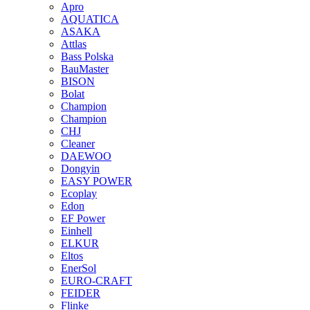
Apro
AQUATICA
ASAKA
Attlas
Bass Polska
BauMaster
BISON
Bolat
Champion
Champion
CHJ
Cleaner
DAEWOO
Dongyin
EASY POWER
Ecoplay
Edon
EF Power
Einhell
ELKUR
Eltos
EnerSol
EURO-CRAFT
FEIDER
Flinke