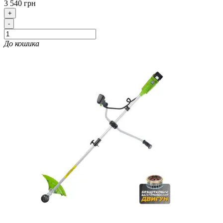
3 540 грн
+
-
До кошика