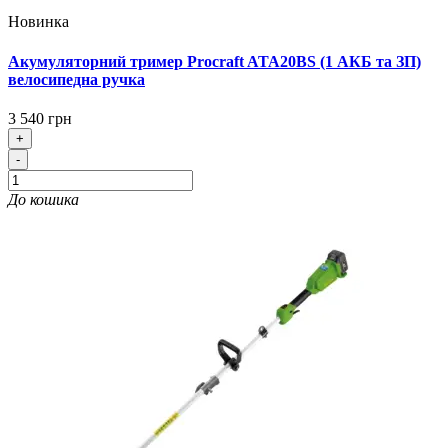
Новинка
Акумуляторний тример Procraft ATA20BS (1 АКБ та ЗП)
велосипедна ручка
3 540 грн
+
-
До кошика