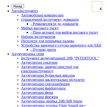
Назад
6
6
6
6
6
6
6
Автоінструмент
Автомобільні компресори
гідравлічний інструмент, домкрати
- Ремкомплекти до домкратів
Мийки високого тиску
- Піни активні для мийок високого тиску
Набори інструментів
Пістолети для перекачки палива
Устройства зарядного і пуско-зарядного для АКБ
- Пускові дроти
Акумуляторна серія
Інструмент акумуляторний 20В "INTERTOOL"
Акумулятоні секатори
Акумулятори, зарядні пристрої для
електроінструменту
Акумуляторні будівельні міксери
Акумуляторні заклепувальні пістолети
Акумуляторні снігоприбирачі
Акумуляторні фарбопульти
Акумуляторні фени
Акумуляторні фрезери
Акумуляторна лінійка 20В/36В Sturm
Акумуляторна техніка Vitals SmartLine+