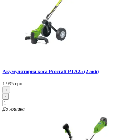
Акумуляторна коса Procraft PTA25 (2 акб)
1 995 грн
+
-
До кошика