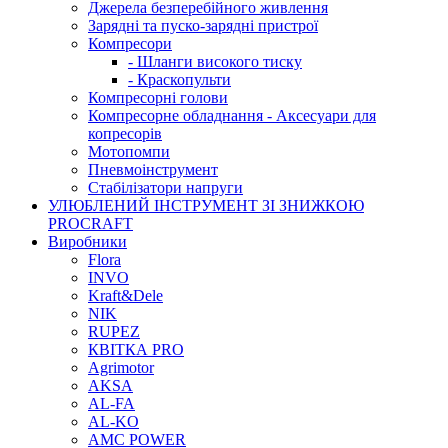
Джерела безперебійного живлення
Зарядні та пуско-зарядні пристрої
Компресори
- Шланги високого тиску
- Краскопульти
Компресорні голови
Компресорне обладнання - Аксесуари для
копресорів
Мотопомпи
Пневмоінструмент
Стабілізатори напруги
УЛЮБЛЕНИЙ ІНСТРУМЕНТ ЗІ ЗНИЖКОЮ
PROCRAFT
Виробники
Flora
INVO
Kraft&Dele
NIK
RUPEZ
КВІТКА PRO
Agrimotor
AKSA
AL-FA
AL-KO
AMC POWER