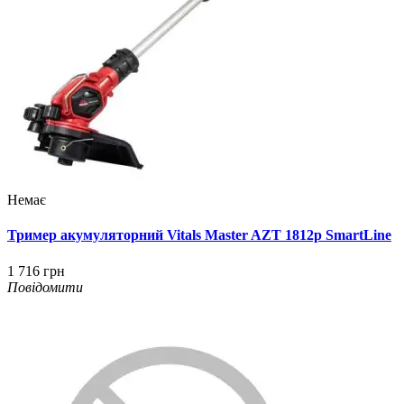
Немає
Тример акумуляторний Vitals Master AZT 1812p SmartLine
1 716 грн
Повідомити