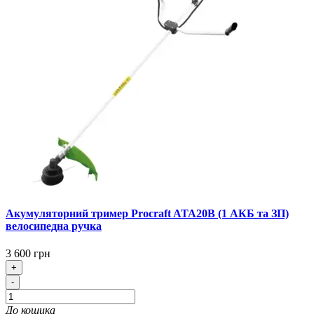
Акумуляторний тример Procraft ATA20B (1 АКБ та ЗП)
велосипедна ручка
3 600 грн
+
-
До кошика