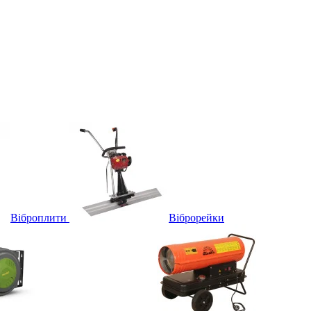
Віброплити
Віброрейки