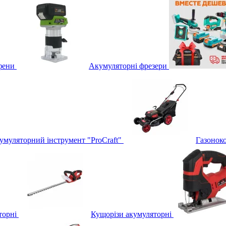
фени
Акумуляторні фрезери
умуляторний інструмент "ProCraft"
Газонок
торні
Кущорізи акумуляторні