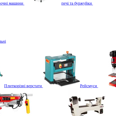
рочні машини
печі та буржуйки
льні
Плиткорізні верстати
Рейсмуси