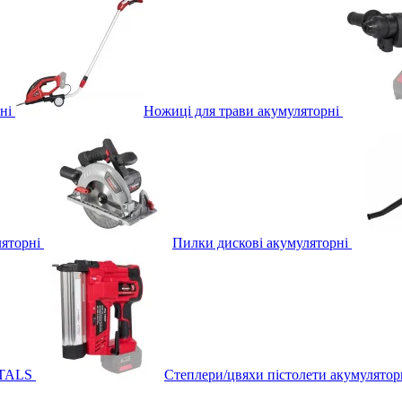
ні
Ножиці для трави акумуляторні
яторні
Пилки дискові акумуляторні
ITALS
Степлери/цвяхи пістолети акумулятор