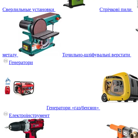
Сверлильные установки
Стрічкові пили
металу
Точильно-шліфувальні верстати
Генератори
Генератори «газ/бензин»
Електроінструмент