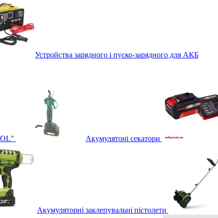
Устройства зарядного і пуско-зарядного для АКБ
OOL"
Акумулятоні секатори
Акумуляторні заклепувальні пістолети