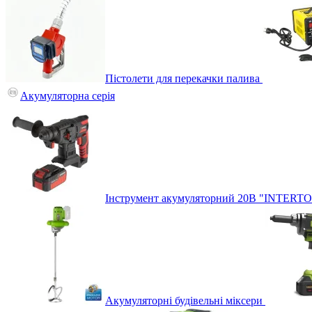
Пістолети для перекачки палива
Акумуляторна серія
Інструмент акумуляторний 20В "INTERT
Акумуляторні будівельні міксери