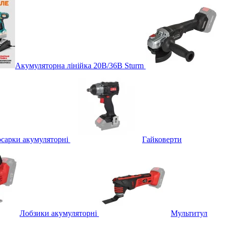
Акумуляторна лінійка 20В/36В Sturm
осарки акумуляторні
Гайковерти
Лобзики акумуляторні
Мультитул