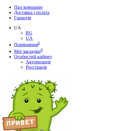
Про компанію
Доставка і оплата
Гарантія
UA
RU
UA
0
Порівняння
0
Мої закладки
Особистий кабінет
Авторизація
Реєстрація