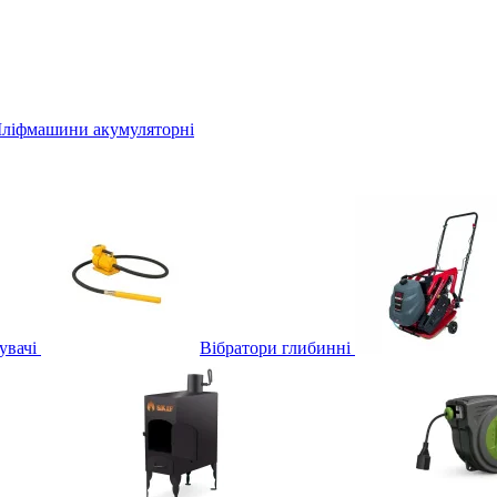
ліфмашини акумуляторні
увачі
Вібратори глибинні