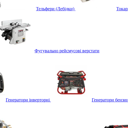
Тельфери (Лебідки)
Токар
Фугувально рейсмусові верстати
Генератори інверторні
Генератори бензи