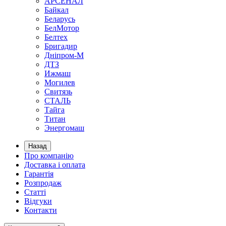
АРСЕНАЛ
Байкал
Беларусь
БелМотор
Белтех
Бригадир
Дніпром-М
ДТЗ
Ижмаш
Могилев
Свитязь
СТАЛЬ
Тайга
Титан
Энергомаш
Назад
Про компанію
Доставка і оплата
Гарантія
Розпродаж
Статті
Відгуки
Контакти