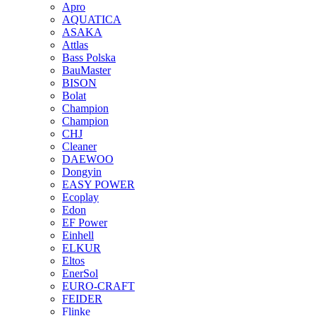
Apro
AQUATICA
ASAKA
Attlas
Bass Polska
BauMaster
BISON
Bolat
Champion
Champion
CHJ
Cleaner
DAEWOO
Dongyin
EASY POWER
Ecoplay
Edon
EF Power
Einhell
ELKUR
Eltos
EnerSol
EURO-CRAFT
FEIDER
Flinke