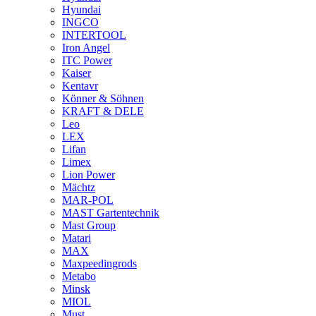
Hyundai
INGCO
INTERTOOL
Iron Angel
ITC Power
Kaiser
Kentavr
Könner & Söhnen
KRAFT & DELE
Leo
LEX
Lifan
Limex
Lion Power
Mächtz
MAR-POL
MAST Gartentechnik
Mast Group
Matari
MAX
Maxpeedingrods
Metabo
Minsk
MIOL
Must