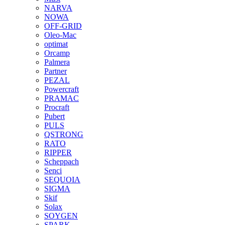
NARVA
NOWA
OFF-GRID
Oleo-Mac
optimat
Orcamp
Palmera
Partner
PEZAL
Powercraft
PRAMAC
Procraft
Pubert
PULS
QSTRONG
RATO
RIPPER
Scheppach
Senci
SEQUOIA
SIGMA
Skif
Solax
SOYGEN
SPARK