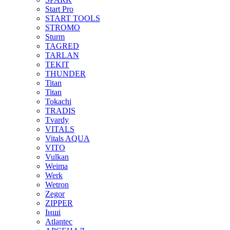
Start Pro
START TOOLS
STROMO
Sturm
TAGRED
TARLAN
TEKIT
THUNDER
Titan
Titan
Tokachi
TRADIS
Tvardy
VITALS
Vitals AQUA
VITO
Vulkan
Weima
Werk
Wetron
Zegor
ZIPPER
Інші
Аtlantec