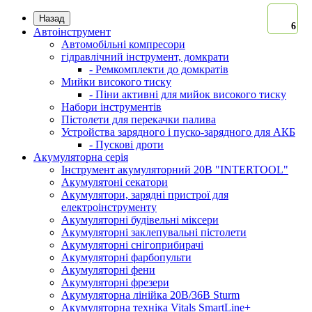
Назад
6
Автоінструмент
Автомобільні компресори
гідравлічний інструмент, домкрати
- Ремкомплекти до домкратів
Мийки високого тиску
- Піни активні для мийок високого тиску
Набори інструментів
Пістолети для перекачки палива
Устройства зарядного і пуско-зарядного для АКБ
- Пускові дроти
Акумуляторна серія
Інструмент акумуляторний 20В "INTERTOOL"
Акумулятоні секатори
Акумулятори, зарядні пристрої для
електроінструменту
Акумуляторні будівельні міксери
Акумуляторні заклепувальні пістолети
Акумуляторні снігоприбирачі
Акумуляторні фарбопульти
Акумуляторні фени
Акумуляторні фрезери
Акумуляторна лінійка 20В/36В Sturm
Акумуляторна техніка Vitals SmartLine+