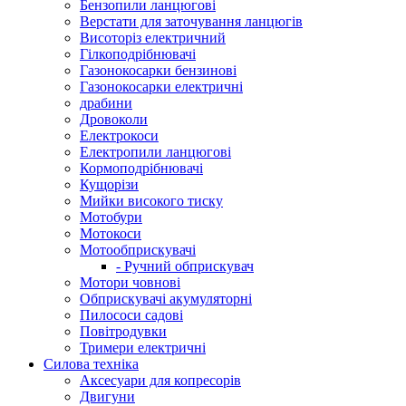
Бензопили ланцюгові
Верстати для заточування ланцюгів
Висоторіз електричний
Гілкоподрібнювачі
Газонокосарки бензинові
Газонокосарки електричні
драбини
Дровоколи
Електрокоси
Електропили ланцюгові
Кормоподрібнювачі
Кущорізи
Мийки високого тиску
Мотобури
Мотокоси
Мотообприскувачі
- Ручний обприскувач
Мотори човнові
Обприскувачі акумуляторні
Пилососи садові
Повітродувки
Тримери електричні
Силова техніка
Аксесуари для копресорів
Двигуни