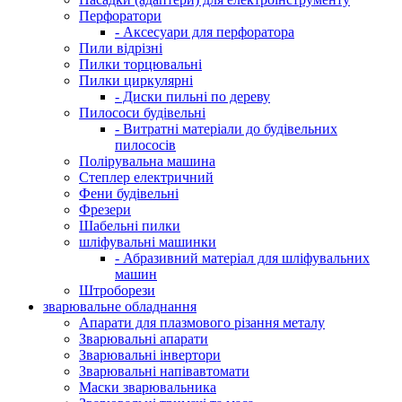
Перфоратори
- Аксесуари для перфоратора
Пили відрізні
Пилки торцювальні
Пилки циркулярні
- Диски пильні по дереву
Пилососи будівельні
- Витратні матеріали до будівельних
пилососів
Полірувальна машина
Степлер електричний
Фени будівельні
Фрезери
Шабельні пилки
шліфувальні машинки
- Абразивний матеріал для шліфувальних
машин
Штроборези
зварювальне обладнання
Апарати для плазмового різання металу
Зварювальні апарати
Зварювальні інвертори
Зварювальні напівавтомати
Маски зварювальника