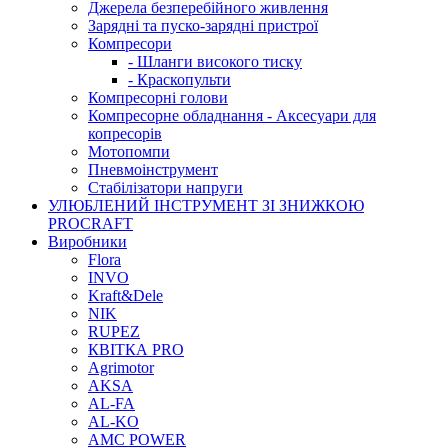
Джерела безперебійного живлення
Зарядні та пуско-зарядні пристрої
Компресори
- Шланги високого тиску
- Краскопульти
Компресорні голови
Компресорне обладнання - Аксесуари для
копресорів
Мотопомпи
Пневмоінструмент
Стабілізатори напруги
УЛЮБЛЕНИЙ ІНСТРУМЕНТ ЗІ ЗНИЖКОЮ
PROCRAFT
Виробники
Flora
INVO
Kraft&Dele
NIK
RUPEZ
КВІТКА PRO
Agrimotor
AKSA
AL-FA
AL-KO
AMC POWER