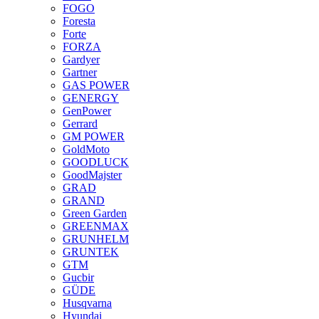
FOGO
Foresta
Forte
FORZA
Gardyer
Gartner
GAS POWER
GENERGY
GenPower
Gerrard
GM POWER
GoldMoto
GOODLUCK
GoodMajster
GRAD
GRAND
Green Garden
GREENMAX
GRUNHELM
GRUNTEK
GTM
Gucbir
GÜDE
Husqvarna
Hyundai