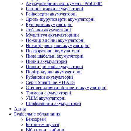
Акумуляторний інструмент "ProCraft"
Газонокосарки акумуляторні
Гайковерти акумуляторні
Дриль-шуруповерти акумуляторні
Кущорізи акумуляторні
Лобзики акумуляторні
Мультитул акумуляторний
Ножиці висічні акумуляторні
Ножиці для трави акумуляторні
Перфоратори акумуляторні
Пила шабельні акумуляторні
Пилки акумуляторні
Пилки дискові акумуляторні
Повітродувки акумуляторні
Рубаноки акумуляторні
Серія SmartLine VITALS
Степлери/цвяхи пістолети акумуляторні
Тримери акумуляторні
УШМ акумуляторні
Шліфмашини акумуляторні
Акція
Будівельне обладнання
Бензорези
Бетонозмішувачі
Вібратори глибинні