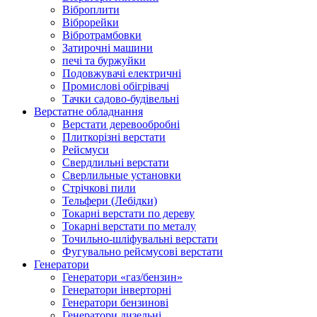
Віброплити
Віброрейки
Вібротрамбовки
Затирочні машини
печі та буржуйки
Подовжувачі електричні
Промислові обігрівачі
Тачки садово-будівельні
Верстатне обладнання
Верстати деревообробні
Плиткорізні верстати
Рейсмуси
Свердлильні верстати
Сверлильные установки
Стрічкові пили
Тельфери (Лебідки)
Токарні верстати по дереву
Токарні верстати по металу
Точильно-шліфувальні верстати
Фугувально рейсмусові верстати
Генератори
Генератори «газ/бензин»
Генератори інверторні
Генератори бензинові
Генератори дизельні