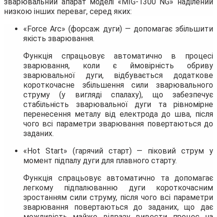
зварювальний апарат моделі «MIG-1300 NG» наділений
низкою інших переваг, серед яких:
«Force Arc» (форсаж дуги) — допомагає збільшити
якість зварювання.
Функція спрацьовує автоматично в процесі
зварювання, коли є ймовірність обриву
зварювальної дуги, відбувається додаткове
короткочасне збільшення сили зварювального
струму (у вигляді спалаху), що забезпечує
стабільність зварювальної дуги та рівномірне
перенесення металу від електрода до шва, після
чого всі параметри зварювання повертаються до
заданих.
«Hot Start» (гарячий старт) — піковий струм у
момент підпалу дуги для плавного старту.
Функція спрацьовує автоматично та допомагає
легкому підпалюванню дуги короткочасним
зростанням сили струму, після чого всі параметри
зварювання повертаються до заданих, що дає
можливість майже відразу вивести процес на