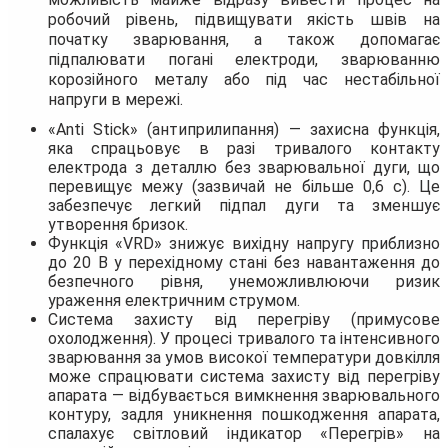
робочий рівень, підвищувати якість швів на
початку зварювання, а також допомагає
підпалювати погані електроди, зварюванню
корозійного металу або під час нестабільної
напруги в мережі.
«Anti Stick» (антиприлипання) — захисна функція,
яка спрацьовує в разі тривалого контакту
електрода з деталлю без зварювальної дуги, що
перевищує межу (зазвичай не більше 0,6 с). Це
забезпечує легкий підпал дуги та зменшує
утворення бризок.
Функція «VRD» знижує вихідну напругу приблизно
до 20 В у перехідному стані без навантаження до
безпечного рівня, унеможливлюючи ризик
ураження електричним струмом.
Система захисту від перегріву (примусове
охолодження). У процесі тривалого та інтенсивного
зварювання за умов високої температури довкілля
може спрацювати система захисту від перегріву
апарата — відбувається вимкнення зварювального
контуру, задля уникнення пошкодження апарата,
спалахує світловий індикатор «Перегрів» на