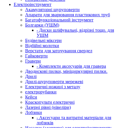
Електроінструмент
Акамуляторні шуруповерти
Апарати для зварювання пластикових труб
Багатофункціональний інструмент
Болгарки (УШМ)
- Диски шліфувальні, відрізні тощо. для
УШМ
Будівельні міксери
Відбійні молотки
Верстати для заточування свердел
Гайковерти
Гравери
- Комплекти аксесуарів для гравера
Дводискові пилки, мініциркулярні пилки.
Дрилі
Дрилі-шуруповерти мережеві
Електричні ножиці з металу
електрорубанки
Кейси
Краскопульти електричні
Лазерні рівні (нівеліри)
Лобзики
- Аксесуари та витратні матеріали для
лобзиків
Насадки (адаптери) для електроінструменту