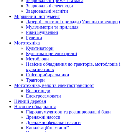
Зварювальні тримачі та маса
Зварювальні електроди
Зварювальні магніти
Міряльний інструмент
Лазерні і оптичні прилади (Уровни,нивелиры)
Мультиметри та приладдя
Рівні Будівельні
Рулетки
Мототехніка
Культиватори
Культиватори електричні
Мотоблоки
Навісне обладнання до тракторів, мотоблоків і
культиваторів
Снігоприбиральники
Трактори
Мототехніка, вело та електротранспорт
Велосипеди
Електросамокати
Нічний деребан
Насосне обладнання
Гідроакумулятори та розширювальні баки
Дренажні насоси
Дренажно-фекальні насоси
Каналізаційні станції