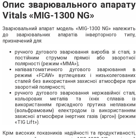
Опис зварювального апарату
Vitals «MIG-1300 NG»
Зварювальний апарат модель «MIG-1300 NG» належить
до зварювальних апаратів інверторного типу,
призначений для:
ручного дугового зварювання виробів зі сталі, з
постійним струмом прямої або зворотної
полярності (режим «ММА»);
напівавтоматичного дугового зварювання в
режимі «FCAW» вуглецевих і низьколегованих
сталей без використання захисної атмосфери при
зворотній полярності;
ручного дугового зварювання нержавійної сталі,
кольорових металів та їхніх сплавів із
використанням присадного прутика неплавким
(вольфрамовим) електродом із використанням
захисної атмосфери інертних газів (аргон) (режим
«TIG Lift»).
Крім високих показників надійності та продуктивності,