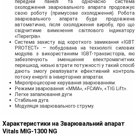
передній панелі та одночасно система
охолодження зварювального апарата продовжує
свою роботу (примусове охолодження). Робота
зварювального апарата буде продовжена
автоматично, після охолодження виробу, про що
свідчитиме вимкнення світлового індикатору
«Перегрів».
Система захисту від короткого замикання «IGBT
PROTECT» — побудована на технології силових
модулів з використанням IGBT-транзисторів, які
забезпечують зменшення електромагнітних
перешкод, низькі втрати потужності у такий спосіб
дають змогу реалізувати ефективний контроль
потоку енергії в інверторних апаратах.
Мікропроцесорне керування зварюванням.
Режими зварювання: «ММА», «FCAW», «TIG Lift».
Легке запалювання дуги.
Стабільна дуга.
Модуляція зварювального струму.
Характеристики на Зварювальний апарат
Vitals MIG-1300 NG