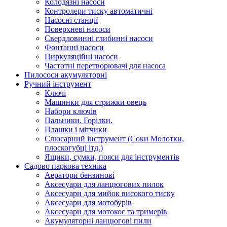
Колодязні насоси
Контролери тиску автоматичні
Насосні станції
Поверхневі насоси
Свердловинні глибинні насоси
Фонтанні насоси
Циркуляційні насоси
Частотні перетворювачі для насоса
Пилососи акумуляторні
Ручний інструмент
Ключі
Машинки для стрижки овець
Набори ключів
Пальники. Горілки.
Плашки і мітчики
Слюсарний інструмент (Соки Молотки,
плоскогубці ітд.)
Ящики, сумки, пояси для інструментів
Садово паркова техніка
Аератори бензинові
Аксесуари для ланцюгових пилок
Аксесуари для мийок високого тиску
Аксесуари для мотобурів
Аксесуари для мотокос та тримерів
Акумуляторні ланцюгові пили