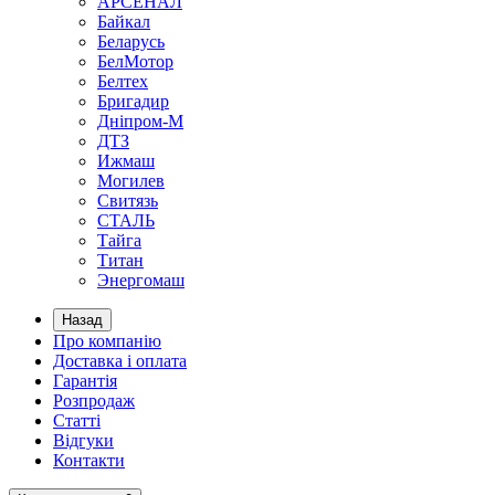
АРСЕНАЛ
Байкал
Беларусь
БелМотор
Белтех
Бригадир
Дніпром-М
ДТЗ
Ижмаш
Могилев
Свитязь
СТАЛЬ
Тайга
Титан
Энергомаш
Назад
Про компанію
Доставка і оплата
Гарантія
Розпродаж
Статті
Відгуки
Контакти