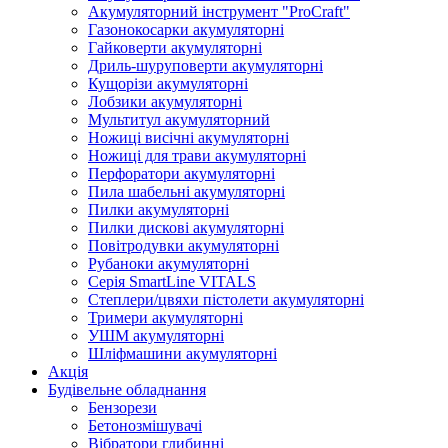
Акумуляторний інструмент "ProCraft"
Газонокосарки акумуляторні
Гайковерти акумуляторні
Дриль-шуруповерти акумуляторні
Кущорізи акумуляторні
Лобзики акумуляторні
Мультитул акумуляторний
Ножиці висічні акумуляторні
Ножиці для трави акумуляторні
Перфоратори акумуляторні
Пила шабельні акумуляторні
Пилки акумуляторні
Пилки дискові акумуляторні
Повітродувки акумуляторні
Рубаноки акумуляторні
Серія SmartLine VITALS
Степлери/цвяхи пістолети акумуляторні
Тримери акумуляторні
УШМ акумуляторні
Шліфмашини акумуляторні
Акція
Будівельне обладнання
Бензорези
Бетонозмішувачі
Вібратори глибинні