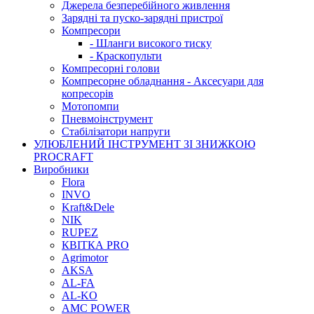
Джерела безперебійного живлення
Зарядні та пуско-зарядні пристрої
Компресори
- Шланги високого тиску
- Краскопульти
Компресорні голови
Компресорне обладнання - Аксесуари для
копресорів
Мотопомпи
Пневмоінструмент
Стабілізатори напруги
УЛЮБЛЕНИЙ ІНСТРУМЕНТ ЗІ ЗНИЖКОЮ
PROCRAFT
Виробники
Flora
INVO
Kraft&Dele
NIK
RUPEZ
КВІТКА PRO
Agrimotor
AKSA
AL-FA
AL-KO
AMC POWER