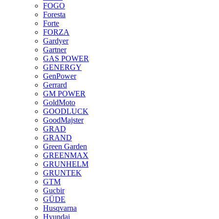
FOGO
Foresta
Forte
FORZA
Gardyer
Gartner
GAS POWER
GENERGY
GenPower
Gerrard
GM POWER
GoldMoto
GOODLUCK
GoodMajster
GRAD
GRAND
Green Garden
GREENMAX
GRUNHELM
GRUNTEK
GTM
Gucbir
GÜDE
Husqvarna
Hyundai