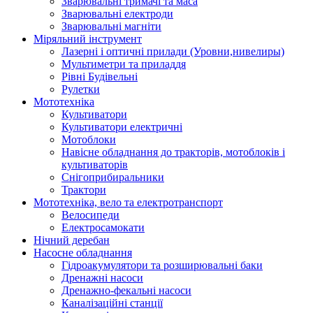
Зварювальні тримачі та маса
Зварювальні електроди
Зварювальні магніти
Міряльний інструмент
Лазерні і оптичні прилади (Уровни,нивелиры)
Мультиметри та приладдя
Рівні Будівельні
Рулетки
Мототехніка
Культиватори
Культиватори електричні
Мотоблоки
Навісне обладнання до тракторів, мотоблоків і
культиваторів
Снігоприбиральники
Трактори
Мототехніка, вело та електротранспорт
Велосипеди
Електросамокати
Нічний деребан
Насосне обладнання
Гідроакумулятори та розширювальні баки
Дренажні насоси
Дренажно-фекальні насоси
Каналізаційні станції