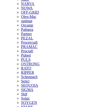
NARVA
NOWA
OFF-GRID
Oleo-Mac
optimat
Orcamp
Palmera
Partner
PEZAL
Powercraft
PRAMAC
Procraft
Pubert
PULS
QSTRONG
RATO
RIPPER
Scheppach
Senci
SEQUOIA
SIGMA
Skif
Solax
SOYGEN
SPARK