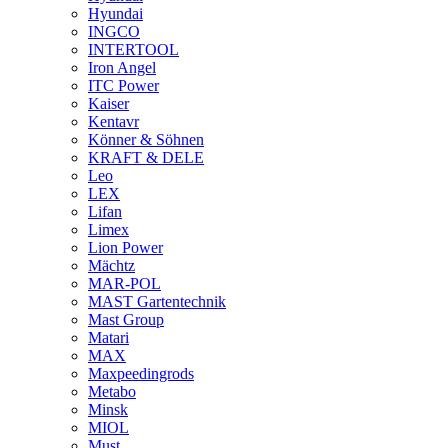
Hyundai
INGCO
INTERTOOL
Iron Angel
ITC Power
Kaiser
Kentavr
Könner & Söhnen
KRAFT & DELE
Leo
LEX
Lifan
Limex
Lion Power
Mächtz
MAR-POL
MAST Gartentechnik
Mast Group
Matari
MAX
Maxpeedingrods
Metabo
Minsk
MIOL
Must