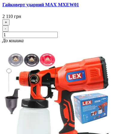
Гайковерт ударний MAX MXEW01
2 110 грн
+
-
До кошика