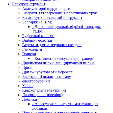
Електроінструмент
Акамуляторні шуруповерти
Апарати для зварювання пластикових труб
Багатофункціональний інструмент
Болгарки (УШМ)
- Диски шліфувальні, відрізні тощо. для
УШМ
Будівельні міксери
Відбійні молотки
Верстати для заточування свердел
Гайковерти
Гравери
- Комплекти аксесуарів для гравера
Дводискові пилки, мініциркулярні пилки.
Дрилі
Дрилі-шуруповерти мережеві
Електричні ножиці з металу
електрорубанки
Кейси
Краскопульти електричні
Лазерні рівні (нівеліри)
Лобзики
- Аксесуари та витратні матеріали для
лобзиків
Насадки (адаптери) для електроінструменту