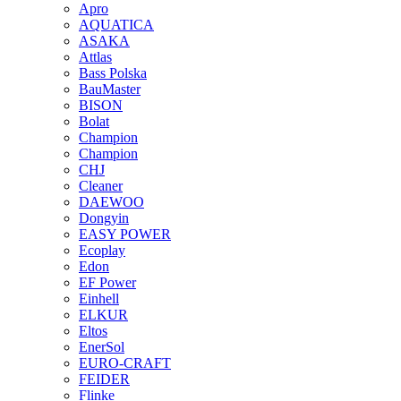
Apro
AQUATICA
ASAKA
Attlas
Bass Polska
BauMaster
BISON
Bolat
Champion
Champion
CHJ
Cleaner
DAEWOO
Dongyin
EASY POWER
Ecoplay
Edon
EF Power
Einhell
ELKUR
Eltos
EnerSol
EURO-CRAFT
FEIDER
Flinke