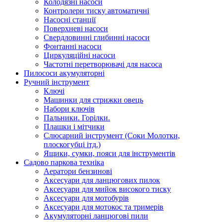
Колодязні насоси
Контролери тиску автоматичні
Насосні станції
Поверхневі насоси
Свердловинні глибинні насоси
Фонтанні насоси
Циркуляційні насоси
Частотні перетворювачі для насоса
Пилососи акумуляторні
Ручний інструмент
Ключі
Машинки для стрижки овець
Набори ключів
Пальники. Горілки.
Плашки і мітчики
Слюсарний інструмент (Соки Молотки,
плоскогубці ітд.)
Ящики, сумки, пояси для інструментів
Садово паркова техніка
Аератори бензинові
Аксесуари для ланцюгових пилок
Аксесуари для мийок високого тиску
Аксесуари для мотобурів
Аксесуари для мотокос та тримерів
Акумуляторні ланцюгові пили