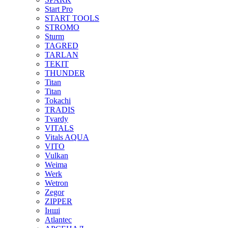
Start Pro
START TOOLS
STROMO
Sturm
TAGRED
TARLAN
TEKIT
THUNDER
Titan
Titan
Tokachi
TRADIS
Tvardy
VITALS
Vitals AQUA
VITO
Vulkan
Weima
Werk
Wetron
Zegor
ZIPPER
Інші
Аtlantec