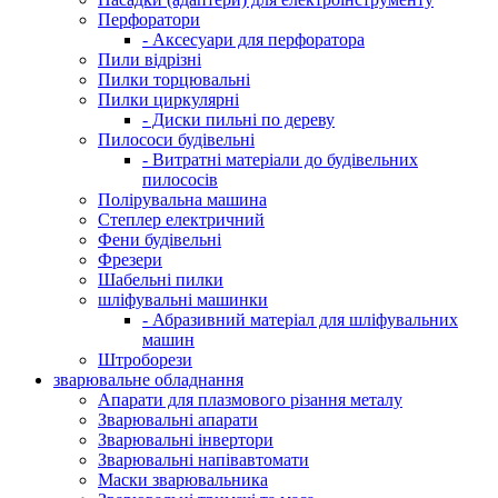
Перфоратори
- Аксесуари для перфоратора
Пили відрізні
Пилки торцювальні
Пилки циркулярні
- Диски пильні по дереву
Пилососи будівельні
- Витратні матеріали до будівельних
пилососів
Полірувальна машина
Степлер електричний
Фени будівельні
Фрезери
Шабельні пилки
шліфувальні машинки
- Абразивний матеріал для шліфувальних
машин
Штроборези
зварювальне обладнання
Апарати для плазмового різання металу
Зварювальні апарати
Зварювальні інвертори
Зварювальні напівавтомати
Маски зварювальника