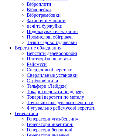
Віброплити
Віброрейки
Вібротрамбовки
Затирочні машини
печі та буржуйки
Подовжувачі електричні
Промислові обігрівачі
Тачки садово-будівельні
Верстатне обладнання
Верстати деревообробні
Плиткорізні верстати
Рейсмуси
Свердлильні верстати
Сверлильные установки
Стрічкові пили
Тельфери (Лебідки)
Токарні верстати по дереву
Токарні верстати по металу
Точильно-шліфувальні верстати
Фугувально рейсмусові верстати
Генератори
Генератори «газ/бензин»
Генератори інверторні
Генератори бензинові
Генератори дизельні