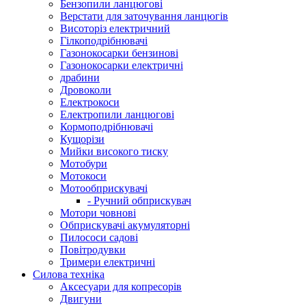
Бензопили ланцюгові
Верстати для заточування ланцюгів
Висоторіз електричний
Гілкоподрібнювачі
Газонокосарки бензинові
Газонокосарки електричні
драбини
Дровоколи
Електрокоси
Електропили ланцюгові
Кормоподрібнювачі
Кущорізи
Мийки високого тиску
Мотобури
Мотокоси
Мотообприскувачі
- Ручний обприскувач
Мотори човнові
Обприскувачі акумуляторні
Пилососи садові
Повітродувки
Тримери електричні
Силова техніка
Аксесуари для копресорів
Двигуни