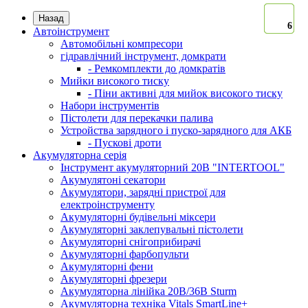
Назад
6
6
6
6
6
Автоінструмент
Автомобільні компресори
гідравлічний інструмент, домкрати
- Ремкомплекти до домкратів
Мийки високого тиску
- Піни активні для мийок високого тиску
Набори інструментів
Пістолети для перекачки палива
Устройства зарядного і пуско-зарядного для АКБ
- Пускові дроти
Акумуляторна серія
Інструмент акумуляторний 20В "INTERTOOL"
Акумулятоні секатори
Акумулятори, зарядні пристрої для
електроінструменту
Акумуляторні будівельні міксери
Акумуляторні заклепувальні пістолети
Акумуляторні снігоприбирачі
Акумуляторні фарбопульти
Акумуляторні фени
Акумуляторні фрезери
Акумуляторна лінійка 20В/36В Sturm
Акумуляторна техніка Vitals SmartLine+