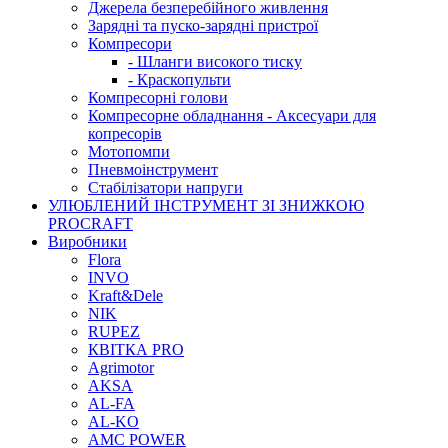
Джерела безперебійного живлення
Зарядні та пуско-зарядні пристрої
Компресори
- Шланги високого тиску
- Краскопульти
Компресорні голови
Компресорне обладнання - Аксесуари для
копресорів
Мотопомпи
Пневмоінструмент
Стабілізатори напруги
УЛЮБЛЕНИЙ ІНСТРУМЕНТ ЗІ ЗНИЖКОЮ
PROCRAFT
Виробники
Flora
INVO
Kraft&Dele
NIK
RUPEZ
КВІТКА PRO
Agrimotor
AKSA
AL-FA
AL-KO
AMC POWER