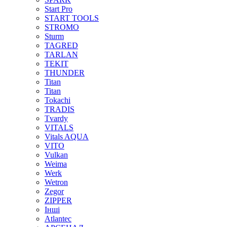
Start Pro
START TOOLS
STROMO
Sturm
TAGRED
TARLAN
TEKIT
THUNDER
Titan
Titan
Tokachi
TRADIS
Tvardy
VITALS
Vitals AQUA
VITO
Vulkan
Weima
Werk
Wetron
Zegor
ZIPPER
Інші
Аtlantec