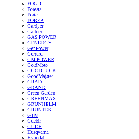
FOGO
Foresta
Forte
FORZA
Gardyer
Gartner
GAS POWER
GENERGY
GenPower
Gerrard
GM POWER
GoldMoto
GOODLUCK
GoodMajster
GRAD
GRAND
Green Garden
GREENMAX
GRUNHELM
GRUNTEK
GTM
Gucbir
GÜDE
Husqvarna
Hyundai