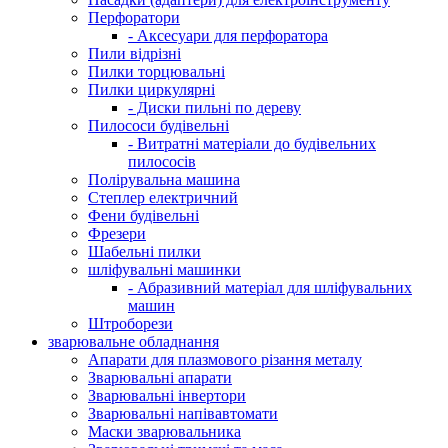
Перфоратори
- Аксесуари для перфоратора
Пили відрізні
Пилки торцювальні
Пилки циркулярні
- Диски пильні по дереву
Пилососи будівельні
- Витратні матеріали до будівельних
пилососів
Полірувальна машина
Степлер електричний
Фени будівельні
Фрезери
Шабельні пилки
шліфувальні машинки
- Абразивний матеріал для шліфувальних
машин
Штроборези
зварювальне обладнання
Апарати для плазмового різання металу
Зварювальні апарати
Зварювальні інвертори
Зварювальні напівавтомати
Маски зварювальника