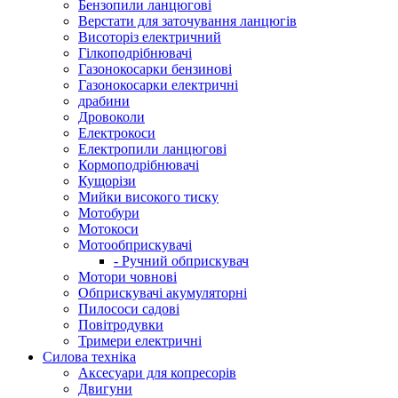
Бензопили ланцюгові
Верстати для заточування ланцюгів
Висоторіз електричний
Гілкоподрібнювачі
Газонокосарки бензинові
Газонокосарки електричні
драбини
Дровоколи
Електрокоси
Електропили ланцюгові
Кормоподрібнювачі
Кущорізи
Мийки високого тиску
Мотобури
Мотокоси
Мотообприскувачі
- Ручний обприскувач
Мотори човнові
Обприскувачі акумуляторні
Пилососи садові
Повітродувки
Тримери електричні
Силова техніка
Аксесуари для копресорів
Двигуни