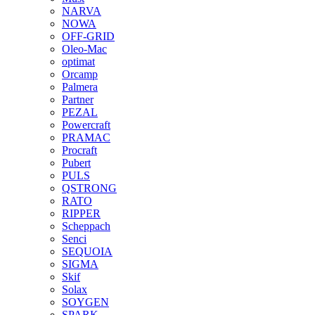
NARVA
NOWA
OFF-GRID
Oleo-Mac
optimat
Orcamp
Palmera
Partner
PEZAL
Powercraft
PRAMAC
Procraft
Pubert
PULS
QSTRONG
RATO
RIPPER
Scheppach
Senci
SEQUOIA
SIGMA
Skif
Solax
SOYGEN
SPARK