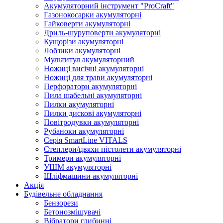
Акумуляторний інструмент "ProCraft"
Газонокосарки акумуляторні
Гайковерти акумуляторні
Дриль-шуруповерти акумуляторні
Кущорізи акумуляторні
Лобзики акумуляторні
Мультитул акумуляторний
Ножиці висічні акумуляторні
Ножиці для трави акумуляторні
Перфоратори акумуляторні
Пила шабельні акумуляторні
Пилки акумуляторні
Пилки дискові акумуляторні
Повітродувки акумуляторні
Рубаноки акумуляторні
Серія SmartLine VITALS
Степлери/цвяхи пістолети акумуляторні
Тримери акумуляторні
УШМ акумуляторні
Шліфмашини акумуляторні
Акція
Будівельне обладнання
Бензорези
Бетонозмішувачі
Вібратори глибинні