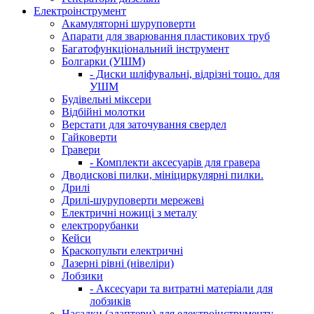
Електроінструмент
Акамуляторні шуруповерти
Апарати для зварювання пластикових труб
Багатофункціональний інструмент
Болгарки (УШМ)
- Диски шліфувальні, відрізні тощо. для
УШМ
Будівельні міксери
Відбійні молотки
Верстати для заточування свердел
Гайковерти
Гравери
- Комплекти аксесуарів для гравера
Дводискові пилки, мініциркулярні пилки.
Дрилі
Дрилі-шуруповерти мережеві
Електричні ножиці з металу
електрорубанки
Кейси
Краскопульти електричні
Лазерні рівні (нівеліри)
Лобзики
- Аксесуари та витратні матеріали для
лобзиків
Насадки (адаптери) для електроінструменту