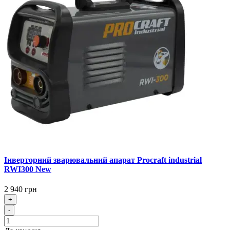
Інверторний зварювальний апарат Procraft industrial
RWI300 New
2 940 грн
+
-