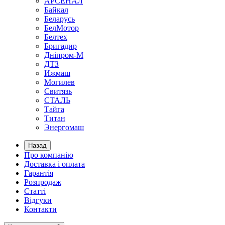
АРСЕНАЛ
Байкал
Беларусь
БелМотор
Белтех
Бригадир
Дніпром-М
ДТЗ
Ижмаш
Могилев
Свитязь
СТАЛЬ
Тайга
Титан
Энергомаш
Назад
Про компанію
Доставка і оплата
Гарантія
Розпродаж
Статті
Відгуки
Контакти