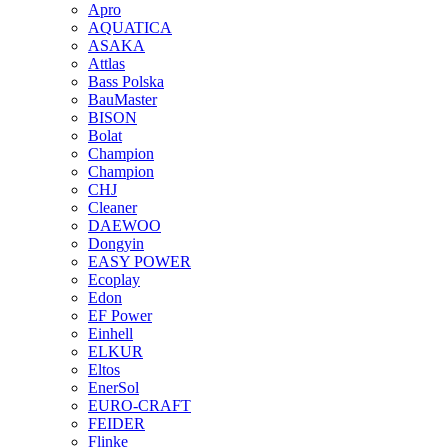
Apro
AQUATICA
ASAKA
Attlas
Bass Polska
BauMaster
BISON
Bolat
Champion
Champion
CHJ
Cleaner
DAEWOO
Dongyin
EASY POWER
Ecoplay
Edon
EF Power
Einhell
ELKUR
Eltos
EnerSol
EURO-CRAFT
FEIDER
Flinke