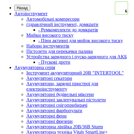
Назад
6
6
6
6
Автоінструмент
Автомобільні компресори
гідравлічний інструмент, домкрати
- Ремкомплекти до домкратів
Мийки високого тиску
- Піни активні для мийок високого тиску
Набори інструментів
Пістолети для перекачки палива
Устройства зарядного і пуско-зарядного для АКБ
- Пускові дроти
Акумуляторна серія
Інструмент акумуляторний 20В "INTERTOOL"
Акумулятоні секатори
Акумулятори, зарядні пристрої для
електроінструменту
Акумуляторні будівельні міксери
Акумуляторні заклепувальні пістолети
Акумуляторні снігоприбирачі
Акумуляторні фарбопульти
Акумуляторні фени
Акумуляторні фрезери
Акумуляторна лінійка 20В/36В Sturm
Акумуляторна техніка Vitals SmartLine+