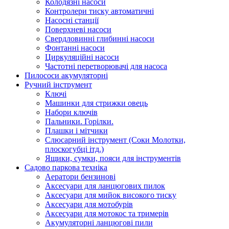
Колодязні насоси
Контролери тиску автоматичні
Насосні станції
Поверхневі насоси
Свердловинні глибинні насоси
Фонтанні насоси
Циркуляційні насоси
Частотні перетворювачі для насоса
Пилососи акумуляторні
Ручний інструмент
Ключі
Машинки для стрижки овець
Набори ключів
Пальники. Горілки.
Плашки і мітчики
Слюсарний інструмент (Соки Молотки,
плоскогубці ітд.)
Ящики, сумки, пояси для інструментів
Садово паркова техніка
Аератори бензинові
Аксесуари для ланцюгових пилок
Аксесуари для мийок високого тиску
Аксесуари для мотобурів
Аксесуари для мотокос та тримерів
Акумуляторні ланцюгові пили