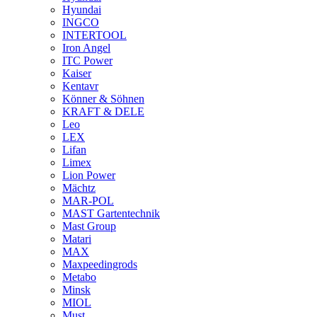
Hyundai
INGCO
INTERTOOL
Iron Angel
ITC Power
Kaiser
Kentavr
Könner & Söhnen
KRAFT & DELE
Leo
LEX
Lifan
Limex
Lion Power
Mächtz
MAR-POL
MAST Gartentechnik
Mast Group
Matari
MAX
Maxpeedingrods
Metabo
Minsk
MIOL
Must