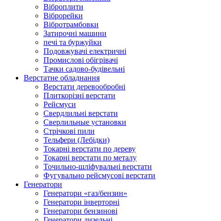
Віброплити
Віброрейки
Вібротрамбовки
Затирочні машини
печі та буржуйки
Подовжувачі електричні
Промислові обігрівачі
Тачки садово-будівельні
Верстатне обладнання
Верстати деревообробні
Плиткорізні верстати
Рейсмуси
Свердлильні верстати
Сверлильные установки
Стрічкові пили
Тельфери (Лебідки)
Токарні верстати по дереву
Токарні верстати по металу
Точильно-шліфувальні верстати
Фугувально рейсмусові верстати
Генератори
Генератори «газ/бензин»
Генератори інверторні
Генератори бензинові
Генератори дизельні