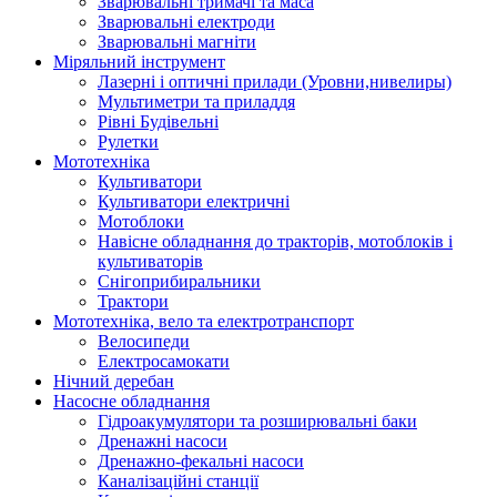
Зварювальні тримачі та маса
Зварювальні електроди
Зварювальні магніти
Міряльний інструмент
Лазерні і оптичні прилади (Уровни,нивелиры)
Мультиметри та приладдя
Рівні Будівельні
Рулетки
Мототехніка
Культиватори
Культиватори електричні
Мотоблоки
Навісне обладнання до тракторів, мотоблоків і
культиваторів
Снігоприбиральники
Трактори
Мототехніка, вело та електротранспорт
Велосипеди
Електросамокати
Нічний деребан
Насосне обладнання
Гідроакумулятори та розширювальні баки
Дренажні насоси
Дренажно-фекальні насоси
Каналізаційні станції