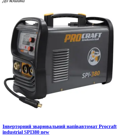
До кошика
Інверторний зварювальний напівавтомат Procraft
industrial SPI380 new