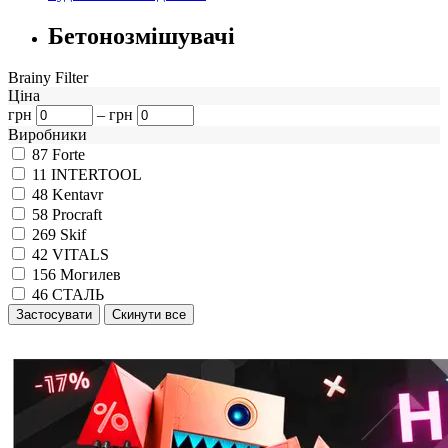
Бетонозмішувачі
Brainy Filter
Ціна
грн
–
грн
Виробники
87
Forte
11
INTERTOOL
48
Kentavr
58
Procraft
269
Skif
42
VITALS
156
Могилев
46
СТАЛЬ