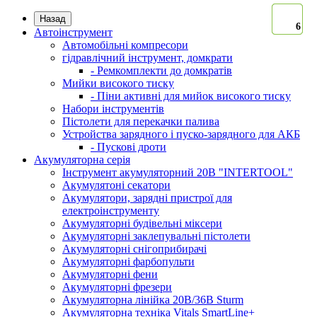
Назад
6
6
6
6
6
Автоінструмент
Автомобільні компресори
гідравлічний інструмент, домкрати
- Ремкомплекти до домкратів
Мийки високого тиску
- Піни активні для мийок високого тиску
Набори інструментів
Пістолети для перекачки палива
Устройства зарядного і пуско-зарядного для АКБ
- Пускові дроти
Акумуляторна серія
Інструмент акумуляторний 20В "INTERTOOL"
Акумулятоні секатори
Акумулятори, зарядні пристрої для
електроінструменту
Акумуляторні будівельні міксери
Акумуляторні заклепувальні пістолети
Акумуляторні снігоприбирачі
Акумуляторні фарбопульти
Акумуляторні фени
Акумуляторні фрезери
Акумуляторна лінійка 20В/36В Sturm
Акумуляторна техніка Vitals SmartLine+