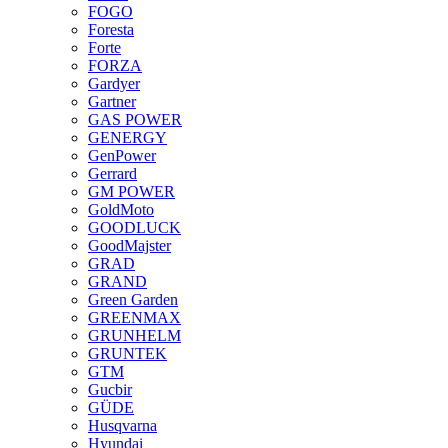
FOGO
Foresta
Forte
FORZA
Gardyer
Gartner
GAS POWER
GENERGY
GenPower
Gerrard
GM POWER
GoldMoto
GOODLUCK
GoodMajster
GRAD
GRAND
Green Garden
GREENMAX
GRUNHELM
GRUNTEK
GTM
Gucbir
GÜDE
Husqvarna
Hyundai