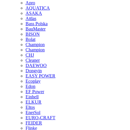
Apro
AQUATICA
ASAKA
Attlas
Bass Polska
BauMaster
BISON
Bolat
Champion
Champion
CHJ
Cleaner
DAEWOO
Dongyin
EASY POWER
Ecoplay
Edon
EF Power
Einhell
ELKUR
Eltos
EnerSol
EURO-CRAFT
FEIDER
Flinke