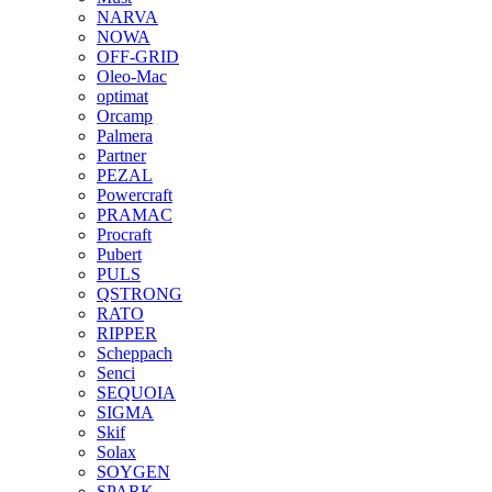
NARVA
NOWA
OFF-GRID
Oleo-Mac
optimat
Orcamp
Palmera
Partner
PEZAL
Powercraft
PRAMAC
Procraft
Pubert
PULS
QSTRONG
RATO
RIPPER
Scheppach
Senci
SEQUOIA
SIGMA
Skif
Solax
SOYGEN
SPARK