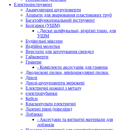
Електроінструмент
Акамуляторні шуруповерти
Апарати для зварювання пластикових труб
Багатофункціональний інструмент
Болгарки (УШМ)
- Диски шліфувальні, відрізні тощо. для
УШМ
Будівельні міксери
Відбійні молотки
Верстати для заточування свердел
Гайковерти
Гравери
- Комплекти аксесуарів для гравера
Дводискові пилки, мініциркулярні пилки.
Дрилі
Дрилі-шуруповерти мережеві
Електричні ножиці з металу
електрорубанки
Кейси
Краскопульти електричні
Лазерні рівні (нівеліри)
Лобзики
- Аксесуари та витратні матеріали для
лобзиків
Насадки (адаптери) для електроінструменту