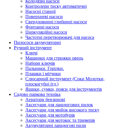
Колодязні насоси
Контролери тиску автоматичні
Насосні станції
Поверхневі насоси
Свердловинні глибинні насоси
Фонтанні насоси
Циркуляційні насоси
Частотні перетворювачі для насоса
Пилососи акумуляторні
Ручний інструмент
Ключі
Машинки для стрижки овець
Набори ключів
Пальники. Горілки.
Плашки і мітчики
Слюсарний інструмент (Соки Молотки,
плоскогубці ітд.)
Ящики, сумки, пояси для інструментів
Садово паркова техніка
Аератори бензинові
Аксесуари для ланцюгових пилок
Аксесуари для мийок високого тиску
Аксесуари для мотобурів
Аксесуари для мотокос та тримерів
Акумуляторні ланцюгові пили