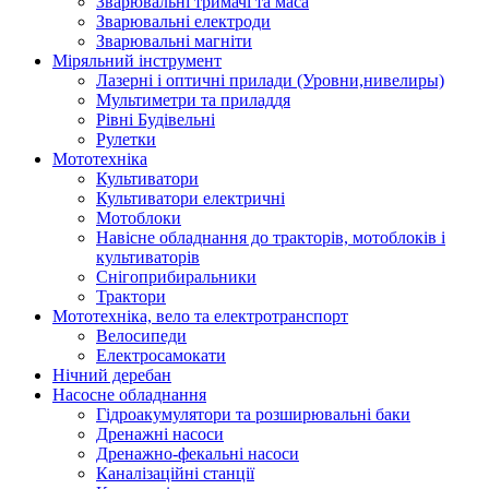
Зварювальні тримачі та маса
Зварювальні електроди
Зварювальні магніти
Міряльний інструмент
Лазерні і оптичні прилади (Уровни,нивелиры)
Мультиметри та приладдя
Рівні Будівельні
Рулетки
Мототехніка
Культиватори
Культиватори електричні
Мотоблоки
Навісне обладнання до тракторів, мотоблоків і
культиваторів
Снігоприбиральники
Трактори
Мототехніка, вело та електротранспорт
Велосипеди
Електросамокати
Нічний деребан
Насосне обладнання
Гідроакумулятори та розширювальні баки
Дренажні насоси
Дренажно-фекальні насоси
Каналізаційні станції