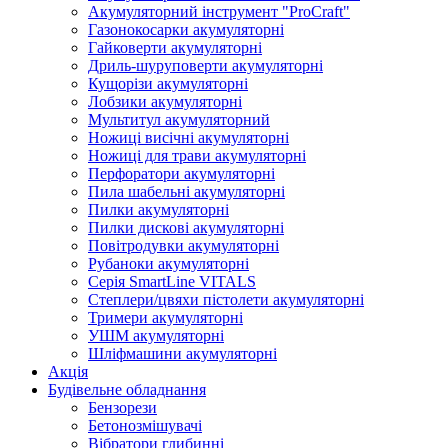
Акумуляторний інструмент "ProCraft"
Газонокосарки акумуляторні
Гайковерти акумуляторні
Дриль-шуруповерти акумуляторні
Кущорізи акумуляторні
Лобзики акумуляторні
Мультитул акумуляторний
Ножиці висічні акумуляторні
Ножиці для трави акумуляторні
Перфоратори акумуляторні
Пила шабельні акумуляторні
Пилки акумуляторні
Пилки дискові акумуляторні
Повітродувки акумуляторні
Рубаноки акумуляторні
Серія SmartLine VITALS
Степлери/цвяхи пістолети акумуляторні
Тримери акумуляторні
УШМ акумуляторні
Шліфмашини акумуляторні
Акція
Будівельне обладнання
Бензорези
Бетонозмішувачі
Вібратори глибинні