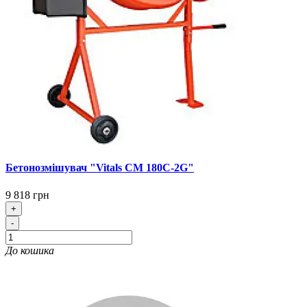
Бетонозмішувач "Vitals CM 180C-2G"
9 818 грн
+
-
До кошика