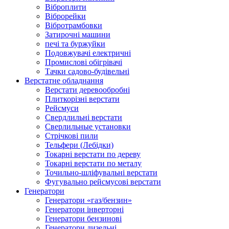
Віброплити
Віброрейки
Вібротрамбовки
Затирочні машини
печі та буржуйки
Подовжувачі електричні
Промислові обігрівачі
Тачки садово-будівельні
Верстатне обладнання
Верстати деревообробні
Плиткорізні верстати
Рейсмуси
Свердлильні верстати
Сверлильные установки
Стрічкові пили
Тельфери (Лебідки)
Токарні верстати по дереву
Токарні верстати по металу
Точильно-шліфувальні верстати
Фугувально рейсмусові верстати
Генератори
Генератори «газ/бензин»
Генератори інверторні
Генератори бензинові
Генератори дизельні