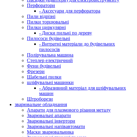
Перфоратори
- Аксесуари для перфоратора
Пили відрізні
Пилки торцювальні
Пилки циркулярні
- Диски пильні по дереву
Пилососи будівельні
- Витратні матеріали до будівельних
пилососів
Полірувальна машина
Степлер електричний
Фени будівельні
Фрезери
Шабельні пилки
шліфувальні машинки
- Абразивний матеріал для шліфувальних
машин
Штроборези
зварювальне обладнання
Апарати для плазмового різання металу
Зварювальні апарати
Зварювальні інвертори
Зварювальні напівавтомати
Маски зварювальника