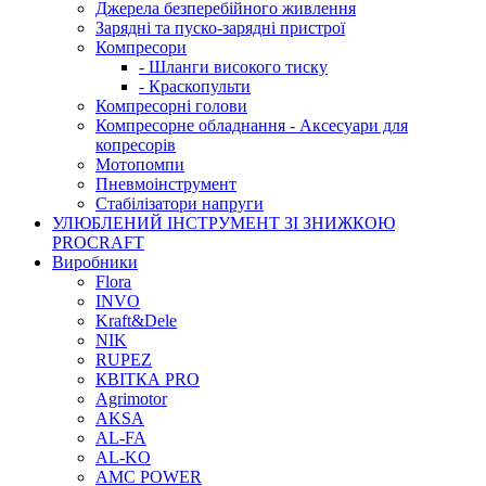
Джерела безперебійного живлення
Зарядні та пуско-зарядні пристрої
Компресори
- Шланги високого тиску
- Краскопульти
Компресорні голови
Компресорне обладнання - Аксесуари для
копресорів
Мотопомпи
Пневмоінструмент
Стабілізатори напруги
УЛЮБЛЕНИЙ ІНСТРУМЕНТ ЗІ ЗНИЖКОЮ
PROCRAFT
Виробники
Flora
INVO
Kraft&Dele
NIK
RUPEZ
КВІТКА PRO
Agrimotor
AKSA
AL-FA
AL-KO
AMC POWER