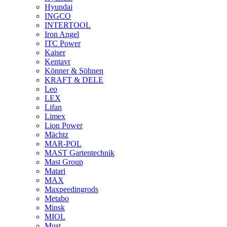
Hyundai
INGCO
INTERTOOL
Iron Angel
ITC Power
Kaiser
Kentavr
Könner & Söhnen
KRAFT & DELE
Leo
LEX
Lifan
Limex
Lion Power
Mächtz
MAR-POL
MAST Gartentechnik
Mast Group
Matari
MAX
Maxpeedingrods
Metabo
Minsk
MIOL
Must