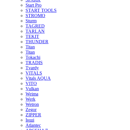
Start Pro
START TOOLS
STROMO
Sturm
TAGRED
TARLAN
TEKIT
THUNDER
Titan
Titan
Tokachi
TRADIS
Tvardy
VITALS
Vitals AQUA
VITO
Vulkan
Weima
Werk
Wetron
Zegor
ZIPPER
Інші
Аtlantec