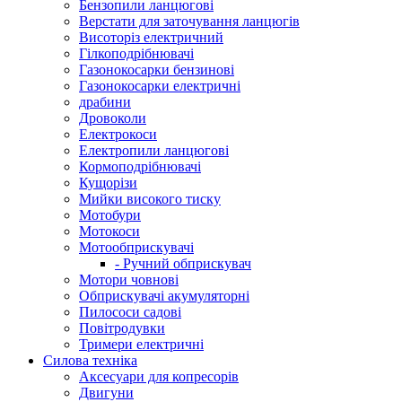
Бензопили ланцюгові
Верстати для заточування ланцюгів
Висоторіз електричний
Гілкоподрібнювачі
Газонокосарки бензинові
Газонокосарки електричні
драбини
Дровоколи
Електрокоси
Електропили ланцюгові
Кормоподрібнювачі
Кущорізи
Мийки високого тиску
Мотобури
Мотокоси
Мотообприскувачі
- Ручний обприскувач
Мотори човнові
Обприскувачі акумуляторні
Пилососи садові
Повітродувки
Тримери електричні
Силова техніка
Аксесуари для копресорів
Двигуни