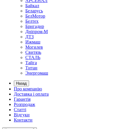
АРСЕНАЛ
Байкал
Беларусь
БелМотор
Белтех
Бригадир
Дніпром-М
ДТЗ
Ижмаш
Могилев
Свитязь
СТАЛЬ
Тайга
Титан
Энергомаш
Назад
Про компанію
Доставка і оплата
Гарантія
Розпродаж
Статті
Відгуки
Контакти