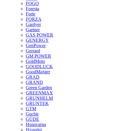
FOGO
Foresta
Forte
FORZA
Gardyer
Gartner
GAS POWER
GENERGY
GenPower
Gerrard
GM POWER
GoldMoto
GOODLUCK
GoodMajster
GRAD
GRAND
Green Garden
GREENMAX
GRUNHELM
GRUNTEK
GTM
Gucbir
GÜDE
Husqvarna
Hyundai