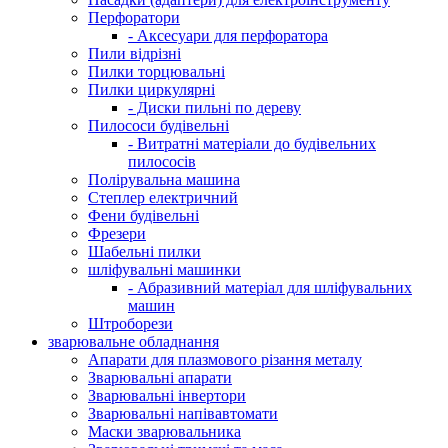
Перфоратори
- Аксесуари для перфоратора
Пили відрізні
Пилки торцювальні
Пилки циркулярні
- Диски пильні по дереву
Пилососи будівельні
- Витратні матеріали до будівельних
пилососів
Полірувальна машина
Степлер електричний
Фени будівельні
Фрезери
Шабельні пилки
шліфувальні машинки
- Абразивний матеріал для шліфувальних
машин
Штроборези
зварювальне обладнання
Апарати для плазмового різання металу
Зварювальні апарати
Зварювальні інвертори
Зварювальні напівавтомати
Маски зварювальника