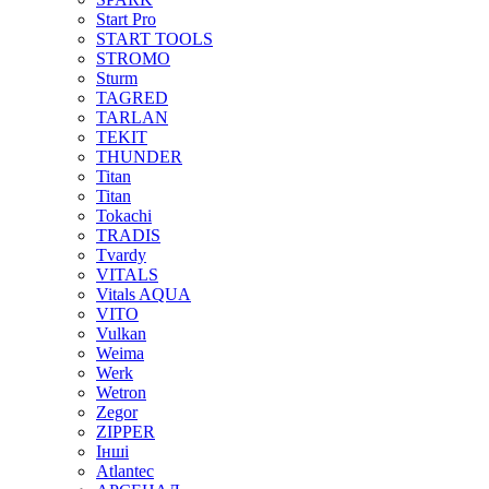
Start Pro
START TOOLS
STROMO
Sturm
TAGRED
TARLAN
TEKIT
THUNDER
Titan
Titan
Tokachi
TRADIS
Tvardy
VITALS
Vitals AQUA
VITO
Vulkan
Weima
Werk
Wetron
Zegor
ZIPPER
Інші
Аtlantec