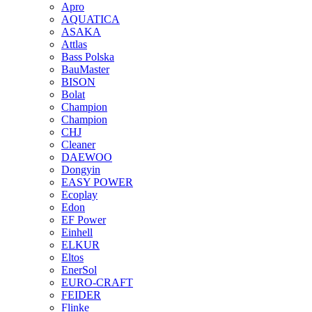
Apro
AQUATICA
ASAKA
Attlas
Bass Polska
BauMaster
BISON
Bolat
Champion
Champion
CHJ
Cleaner
DAEWOO
Dongyin
EASY POWER
Ecoplay
Edon
EF Power
Einhell
ELKUR
Eltos
EnerSol
EURO-CRAFT
FEIDER
Flinke