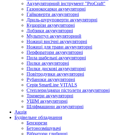
Акумуляторний інструмент "ProCraft"
Газонокосарки акумуляторні
Гайковерти акумуляторні
Дриль-шуруповерти акумуляторні
Кущорізи акумуляторні
Лобзики акумуляторні
Мультитул акумуляторний
Ножиці висічні акумуляторні
Ножиці для трави акумуляторні
Перфоратори акумуляторні
Пила шабельні акумуляторні
Пилки акумуляторні
Пилки дискові акумуляторні
Повітродувки акумуляторні
Рубаноки акумуляторні
Серія SmartLine VITALS
Степлери/цвяхи пістолети акумуляторні
Тримери акумуляторні
УШМ акумуляторні
Шліфмашини акумуляторні
Акція
Будівельне обладнання
Бензорези
Бетонозмішувачі
Вібратори глибинні