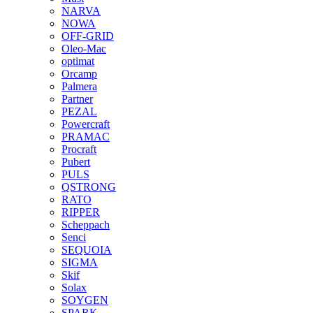
NARVA
NOWA
OFF-GRID
Oleo-Mac
optimat
Orcamp
Palmera
Partner
PEZAL
Powercraft
PRAMAC
Procraft
Pubert
PULS
QSTRONG
RATO
RIPPER
Scheppach
Senci
SEQUOIA
SIGMA
Skif
Solax
SOYGEN
SPARK