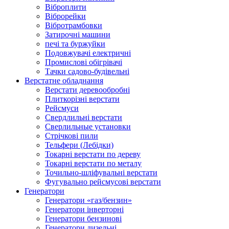
Віброплити
Віброрейки
Вібротрамбовки
Затирочні машини
печі та буржуйки
Подовжувачі електричні
Промислові обігрівачі
Тачки садово-будівельні
Верстатне обладнання
Верстати деревообробні
Плиткорізні верстати
Рейсмуси
Свердлильні верстати
Сверлильные установки
Стрічкові пили
Тельфери (Лебідки)
Токарні верстати по дереву
Токарні верстати по металу
Точильно-шліфувальні верстати
Фугувально рейсмусові верстати
Генератори
Генератори «газ/бензин»
Генератори інверторні
Генератори бензинові
Генератори дизельні