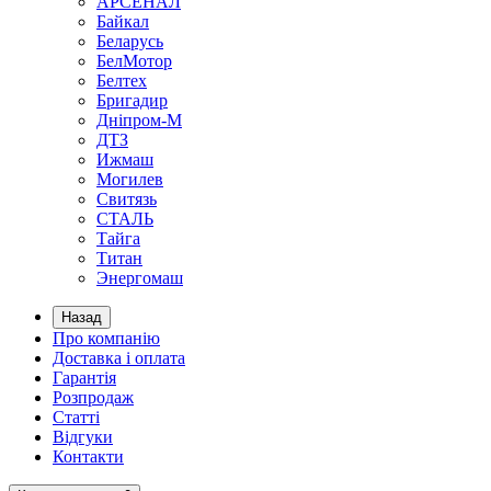
АРСЕНАЛ
Байкал
Беларусь
БелМотор
Белтех
Бригадир
Дніпром-М
ДТЗ
Ижмаш
Могилев
Свитязь
СТАЛЬ
Тайга
Титан
Энергомаш
Назад
Про компанію
Доставка і оплата
Гарантія
Розпродаж
Статті
Відгуки
Контакти