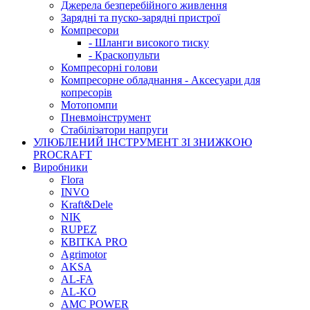
Джерела безперебійного живлення
Зарядні та пуско-зарядні пристрої
Компресори
- Шланги високого тиску
- Краскопульти
Компресорні голови
Компресорне обладнання - Аксесуари для
копресорів
Мотопомпи
Пневмоінструмент
Стабілізатори напруги
УЛЮБЛЕНИЙ ІНСТРУМЕНТ ЗІ ЗНИЖКОЮ
PROCRAFT
Виробники
Flora
INVO
Kraft&Dele
NIK
RUPEZ
КВІТКА PRO
Agrimotor
AKSA
AL-FA
AL-KO
AMC POWER