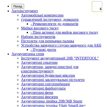
Назад
6
6
Автоінструмент
Автомобільні компресори
гідравлічний інструмент, домкрати
- Ремкомплекти до домкратів
Мийки високого тиску
- Піни активні для мийок високого тиску
Набори інструментів
Пістолети для перекачки палива
Устройства зарядного і пуско-зарядного для АКБ
- Пускові дроти
Акумуляторна серія
Інструмент акумуляторний 20В "INTERTOOL"
Акумулятоні секатори
Акумулятори, зарядні пристрої для
електроінструменту
Акумуляторні будівельні міксери
Акумуляторні заклепувальні пістолети
Акумуляторні снігоприбирачі
Акумуляторні фарбопульти
Акумуляторні фени
Акумуляторні фрезери
Акумуляторна лінійка 20В/36В Sturm
Акумуляторна техніка Vitals SmartLine+