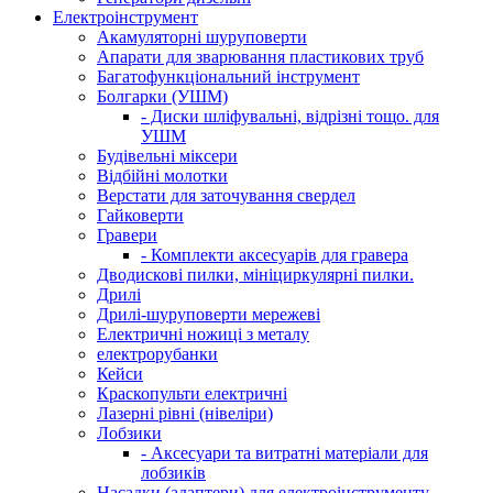
Електроінструмент
Акамуляторні шуруповерти
Апарати для зварювання пластикових труб
Багатофункціональний інструмент
Болгарки (УШМ)
- Диски шліфувальні, відрізні тощо. для
УШМ
Будівельні міксери
Відбійні молотки
Верстати для заточування свердел
Гайковерти
Гравери
- Комплекти аксесуарів для гравера
Дводискові пилки, мініциркулярні пилки.
Дрилі
Дрилі-шуруповерти мережеві
Електричні ножиці з металу
електрорубанки
Кейси
Краскопульти електричні
Лазерні рівні (нівеліри)
Лобзики
- Аксесуари та витратні матеріали для
лобзиків
Насадки (адаптери) для електроінструменту