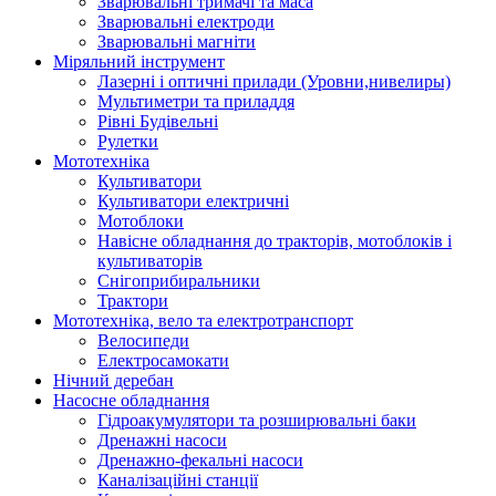
Зварювальні тримачі та маса
Зварювальні електроди
Зварювальні магніти
Міряльний інструмент
Лазерні і оптичні прилади (Уровни,нивелиры)
Мультиметри та приладдя
Рівні Будівельні
Рулетки
Мототехніка
Культиватори
Культиватори електричні
Мотоблоки
Навісне обладнання до тракторів, мотоблоків і
культиваторів
Снігоприбиральники
Трактори
Мототехніка, вело та електротранспорт
Велосипеди
Електросамокати
Нічний деребан
Насосне обладнання
Гідроакумулятори та розширювальні баки
Дренажні насоси
Дренажно-фекальні насоси
Каналізаційні станції