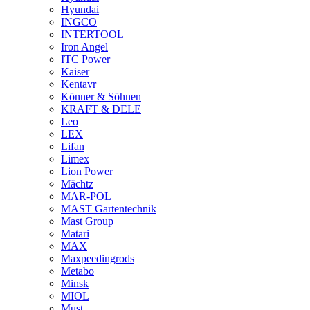
Hyundai
INGCO
INTERTOOL
Iron Angel
ITC Power
Kaiser
Kentavr
Könner & Söhnen
KRAFT & DELE
Leo
LEX
Lifan
Limex
Lion Power
Mächtz
MAR-POL
MAST Gartentechnik
Mast Group
Matari
MAX
Maxpeedingrods
Metabo
Minsk
MIOL
Must