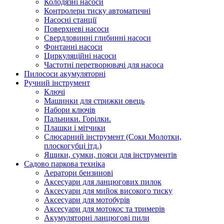
Колодязні насоси
Контролери тиску автоматичні
Насосні станції
Поверхневі насоси
Свердловинні глибинні насоси
Фонтанні насоси
Циркуляційні насоси
Частотні перетворювачі для насоса
Пилососи акумуляторні
Ручний інструмент
Ключі
Машинки для стрижки овець
Набори ключів
Пальники. Горілки.
Плашки і мітчики
Слюсарний інструмент (Соки Молотки,
плоскогубці ітд.)
Ящики, сумки, пояси для інструментів
Садово паркова техніка
Аератори бензинові
Аксесуари для ланцюгових пилок
Аксесуари для мийок високого тиску
Аксесуари для мотобурів
Аксесуари для мотокос та тримерів
Акумуляторні ланцюгові пили