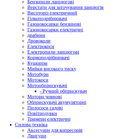
Бензопили ланцюгові
Верстати для заточування ланцюгів
Висоторіз електричний
Гілкоподрібнювачі
Газонокосарки бензинові
Газонокосарки електричні
драбини
Дровоколи
Електрокоси
Електропили ланцюгові
Кормоподрібнювачі
Кущорізи
Мийки високого тиску
Мотобури
Мотокоси
Мотообприскувачі
- Ручний обприскувач
Мотори човнові
Обприскувачі акумуляторні
Пилососи садові
Повітродувки
Тримери електричні
Силова техніка
Аксесуари для копресорів
Двигуни