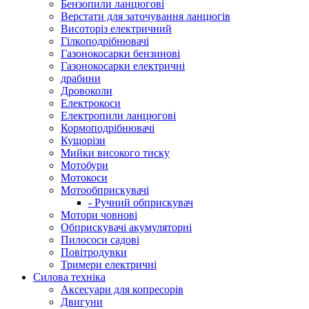
Бензопили ланцюгові
Верстати для заточування ланцюгів
Висоторіз електричний
Гілкоподрібнювачі
Газонокосарки бензинові
Газонокосарки електричні
драбини
Дровоколи
Електрокоси
Електропили ланцюгові
Кормоподрібнювачі
Кущорізи
Мийки високого тиску
Мотобури
Мотокоси
Мотообприскувачі
- Ручний обприскувач
Мотори човнові
Обприскувачі акумуляторні
Пилососи садові
Повітродувки
Тримери електричні
Силова техніка
Аксесуари для копресорів
Двигуни