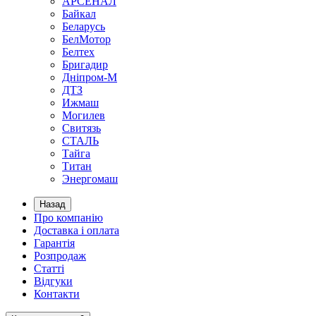
АРСЕНАЛ
Байкал
Беларусь
БелМотор
Белтех
Бригадир
Дніпром-М
ДТЗ
Ижмаш
Могилев
Свитязь
СТАЛЬ
Тайга
Титан
Энергомаш
Назад
Про компанію
Доставка і оплата
Гарантія
Розпродаж
Статті
Відгуки
Контакти