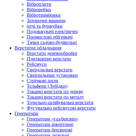
Віброплити
Віброрейки
Вібротрамбовки
Затирочні машини
печі та буржуйки
Подовжувачі електричні
Промислові обігрівачі
Тачки садово-будівельні
Верстатне обладнання
Верстати деревообробні
Плиткорізні верстати
Рейсмуси
Свердлильні верстати
Сверлильные установки
Стрічкові пили
Тельфери (Лебідки)
Токарні верстати по дереву
Токарні верстати по металу
Точильно-шліфувальні верстати
Фугувально рейсмусові верстати
Генератори
Генератори «газ/бензин»
Генератори інверторні
Генератори бензинові
Генератори дизельні