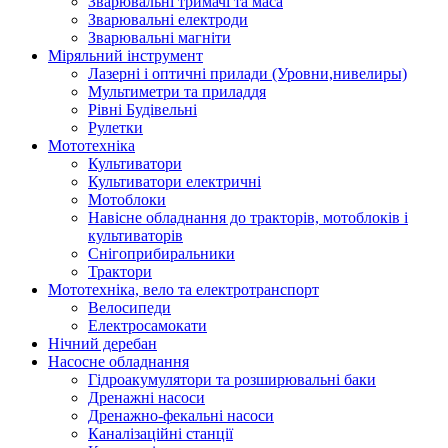
Зварювальні тримачі та маса
Зварювальні електроди
Зварювальні магніти
Міряльний інструмент
Лазерні і оптичні прилади (Уровни,нивелиры)
Мультиметри та приладдя
Рівні Будівельні
Рулетки
Мототехніка
Культиватори
Культиватори електричні
Мотоблоки
Навісне обладнання до тракторів, мотоблоків і
культиваторів
Снігоприбиральники
Трактори
Мототехніка, вело та електротранспорт
Велосипеди
Електросамокати
Нічний деребан
Насосне обладнання
Гідроакумулятори та розширювальні баки
Дренажні насоси
Дренажно-фекальні насоси
Каналізаційні станції