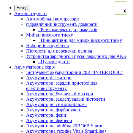
Назад
6
6
6
6
6
6
Автоінструмент
Автомобільні компресори
гідравлічний інструмент, домкрати
- Ремкомплекти до домкратів
Мийки високого тиску
- Піни активні для мийок високого тиску
Набори інструментів
Пістолети для перекачки палива
Устройства зарядного і пуско-зарядного для АКБ
- Пускові дроти
Акумуляторна серія
Інструмент акумуляторний 20В "INTERTOOL"
Акумулятоні секатори
Акумулятори, зарядні пристрої для
електроінструменту
Акумуляторні будівельні міксери
Акумуляторні заклепувальні пістолети
Акумуляторні снігоприбирачі
Акумуляторні фарбопульти
Акумуляторні фени
Акумуляторні фрезери
Акумуляторна лінійка 20В/36В Sturm
Акумуляторна техніка Vitals SmartLine+