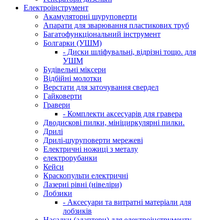
Електроінструмент
Акамуляторні шуруповерти
Апарати для зварювання пластикових труб
Багатофункціональний інструмент
Болгарки (УШМ)
- Диски шліфувальні, відрізні тощо. для
УШМ
Будівельні міксери
Відбійні молотки
Верстати для заточування свердел
Гайковерти
Гравери
- Комплекти аксесуарів для гравера
Дводискові пилки, мініциркулярні пилки.
Дрилі
Дрилі-шуруповерти мережеві
Електричні ножиці з металу
електрорубанки
Кейси
Краскопульти електричні
Лазерні рівні (нівеліри)
Лобзики
- Аксесуари та витратні матеріали для
лобзиків
Насадки (адаптери) для електроінструменту