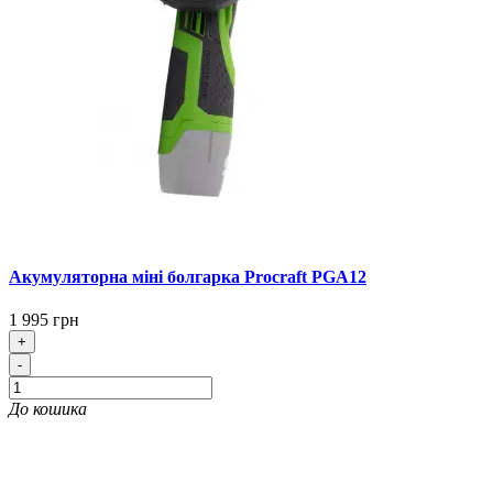
Акумуляторна міні болгарка Procraft PGA12
1 995 грн
+
-
До кошика