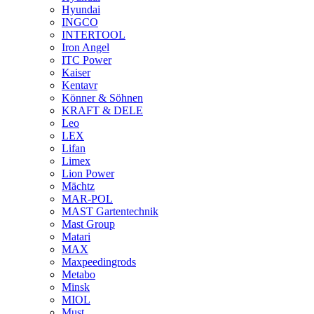
Hyundai
INGCO
INTERTOOL
Iron Angel
ITC Power
Kaiser
Kentavr
Könner & Söhnen
KRAFT & DELE
Leo
LEX
Lifan
Limex
Lion Power
Mächtz
MAR-POL
MAST Gartentechnik
Mast Group
Matari
MAX
Maxpeedingrods
Metabo
Minsk
MIOL
Must