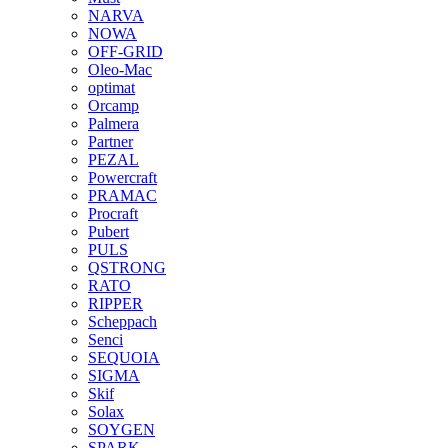
NARVA
NOWA
OFF-GRID
Oleo-Mac
optimat
Orcamp
Palmera
Partner
PEZAL
Powercraft
PRAMAC
Procraft
Pubert
PULS
QSTRONG
RATO
RIPPER
Scheppach
Senci
SEQUOIA
SIGMA
Skif
Solax
SOYGEN
SPARK