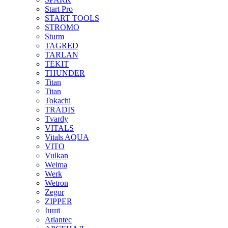
Start Pro
START TOOLS
STROMO
Sturm
TAGRED
TARLAN
TEKIT
THUNDER
Titan
Titan
Tokachi
TRADIS
Tvardy
VITALS
Vitals AQUA
VITO
Vulkan
Weima
Werk
Wetron
Zegor
ZIPPER
Інші
Аtlantec