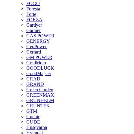
FOGO
Foresta
Forte
FORZA
Gardyer
Gartner
GAS POWER
GENERGY
GenPower
Gerrard
GM POWER
GoldMoto
GOODLUCK
GoodMajster
GRAD
GRAND
Green Garden
GREENMAX
GRUNHELM
GRUNTEK
GTM
Gucbir
GÜDE
Husqvarna
Hyundai