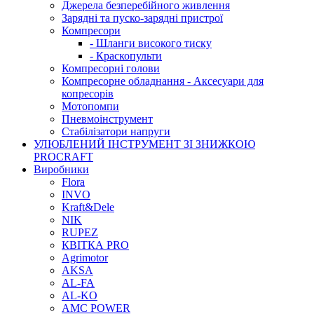
Джерела безперебійного живлення
Зарядні та пуско-зарядні пристрої
Компресори
- Шланги високого тиску
- Краскопульти
Компресорні голови
Компресорне обладнання - Аксесуари для
копресорів
Мотопомпи
Пневмоінструмент
Стабілізатори напруги
УЛЮБЛЕНИЙ ІНСТРУМЕНТ ЗІ ЗНИЖКОЮ
PROCRAFT
Виробники
Flora
INVO
Kraft&Dele
NIK
RUPEZ
КВІТКА PRO
Agrimotor
AKSA
AL-FA
AL-KO
AMC POWER