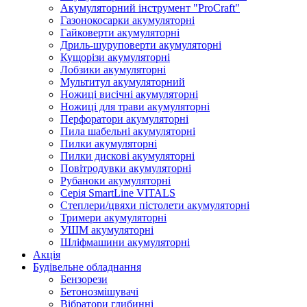
Акумуляторний інструмент "ProCraft"
Газонокосарки акумуляторні
Гайковерти акумуляторні
Дриль-шуруповерти акумуляторні
Кущорізи акумуляторні
Лобзики акумуляторні
Мультитул акумуляторний
Ножиці висічні акумуляторні
Ножиці для трави акумуляторні
Перфоратори акумуляторні
Пила шабельні акумуляторні
Пилки акумуляторні
Пилки дискові акумуляторні
Повітродувки акумуляторні
Рубаноки акумуляторні
Серія SmartLine VITALS
Степлери/цвяхи пістолети акумуляторні
Тримери акумуляторні
УШМ акумуляторні
Шліфмашини акумуляторні
Акція
Будівельне обладнання
Бензорези
Бетонозмішувачі
Вібратори глибинні