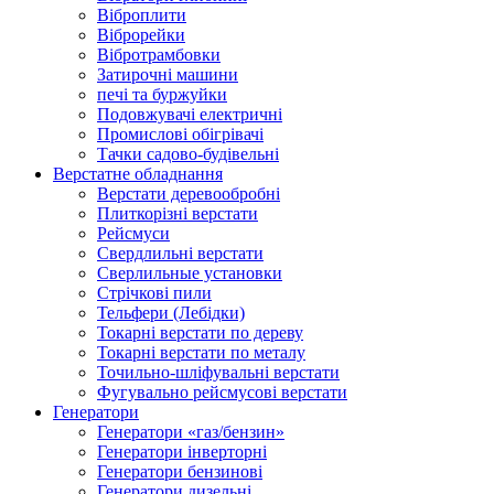
Віброплити
Віброрейки
Вібротрамбовки
Затирочні машини
печі та буржуйки
Подовжувачі електричні
Промислові обігрівачі
Тачки садово-будівельні
Верстатне обладнання
Верстати деревообробні
Плиткорізні верстати
Рейсмуси
Свердлильні верстати
Сверлильные установки
Стрічкові пили
Тельфери (Лебідки)
Токарні верстати по дереву
Токарні верстати по металу
Точильно-шліфувальні верстати
Фугувально рейсмусові верстати
Генератори
Генератори «газ/бензин»
Генератори інверторні
Генератори бензинові
Генератори дизельні