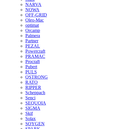
NARVA
NOWA
OFF-GRID
Oleo-Mac
optimat
Orcamp
Palmera
Partner
PEZAL
Powercraft
PRAMAC
Procraft
Pubert
PULS
QSTRONG
RATO
RIPPER
Scheppach
Senci
SEQUOIA
SIGMA
Skif
Solax
SOYGEN
SPARK