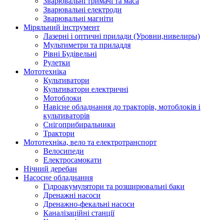
Зварювальні тримачі та маса
Зварювальні електроди
Зварювальні магніти
Міряльний інструмент
Лазерні і оптичні прилади (Уровни,нивелиры)
Мультиметри та приладдя
Рівні Будівельні
Рулетки
Мототехніка
Культиватори
Культиватори електричні
Мотоблоки
Навісне обладнання до тракторів, мотоблоків і
культиваторів
Снігоприбиральники
Трактори
Мототехніка, вело та електротранспорт
Велосипеди
Електросамокати
Нічний деребан
Насосне обладнання
Гідроакумулятори та розширювальні баки
Дренажні насоси
Дренажно-фекальні насоси
Каналізаційні станції