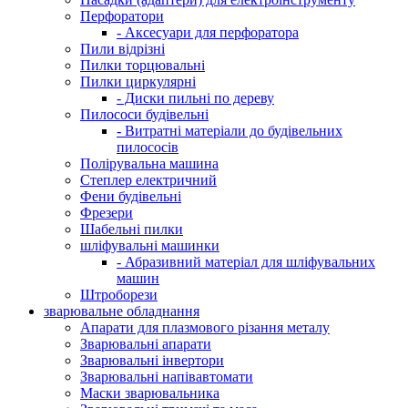
Перфоратори
- Аксесуари для перфоратора
Пили відрізні
Пилки торцювальні
Пилки циркулярні
- Диски пильні по дереву
Пилососи будівельні
- Витратні матеріали до будівельних
пилососів
Полірувальна машина
Степлер електричний
Фени будівельні
Фрезери
Шабельні пилки
шліфувальні машинки
- Абразивний матеріал для шліфувальних
машин
Штроборези
зварювальне обладнання
Апарати для плазмового різання металу
Зварювальні апарати
Зварювальні інвертори
Зварювальні напівавтомати
Маски зварювальника