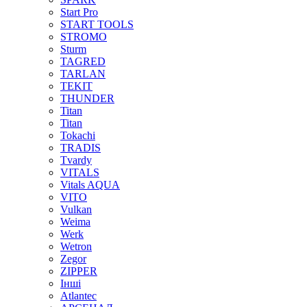
Start Pro
START TOOLS
STROMO
Sturm
TAGRED
TARLAN
TEKIT
THUNDER
Titan
Titan
Tokachi
TRADIS
Tvardy
VITALS
Vitals AQUA
VITO
Vulkan
Weima
Werk
Wetron
Zegor
ZIPPER
Інші
Аtlantec