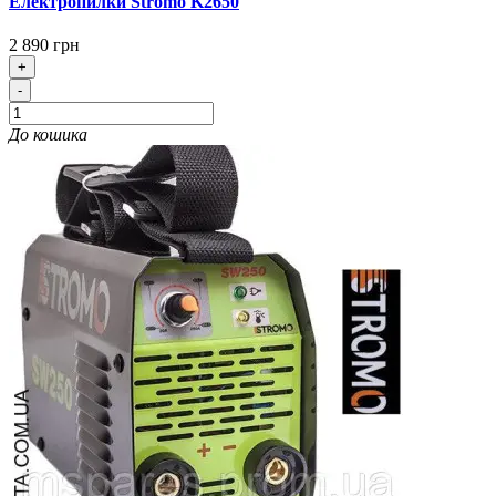
Електропилки Stromo K2650
2 890 грн
+
-
До кошика