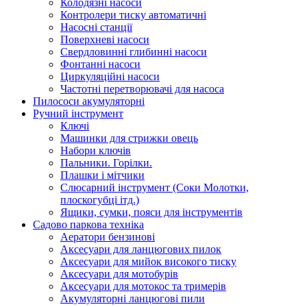
Колодязні насоси
Контролери тиску автоматичні
Насосні станції
Поверхневі насоси
Свердловинні глибинні насоси
Фонтанні насоси
Циркуляційні насоси
Частотні перетворювачі для насоса
Пилососи акумуляторні
Ручний інструмент
Ключі
Машинки для стрижки овець
Набори ключів
Пальники. Горілки.
Плашки і мітчики
Слюсарний інструмент (Соки Молотки,
плоскогубці ітд.)
Ящики, сумки, пояси для інструментів
Садово паркова техніка
Аератори бензинові
Аксесуари для ланцюгових пилок
Аксесуари для мийок високого тиску
Аксесуари для мотобурів
Аксесуари для мотокос та тримерів
Акумуляторні ланцюгові пили