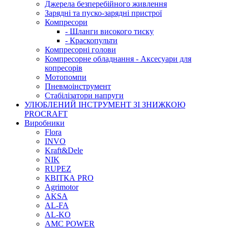
Джерела безперебійного живлення
Зарядні та пуско-зарядні пристрої
Компресори
- Шланги високого тиску
- Краскопульти
Компресорні голови
Компресорне обладнання - Аксесуари для
копресорів
Мотопомпи
Пневмоінструмент
Стабілізатори напруги
УЛЮБЛЕНИЙ ІНСТРУМЕНТ ЗІ ЗНИЖКОЮ
PROCRAFT
Виробники
Flora
INVO
Kraft&Dele
NIK
RUPEZ
КВІТКА PRO
Agrimotor
AKSA
AL-FA
AL-KO
AMC POWER