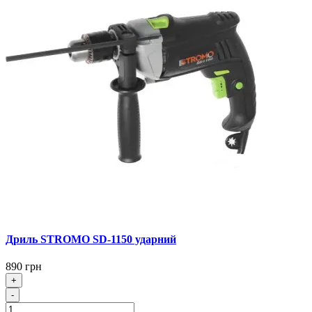
Дриль STROMO SD-1150 ударний
890 грн
+
-