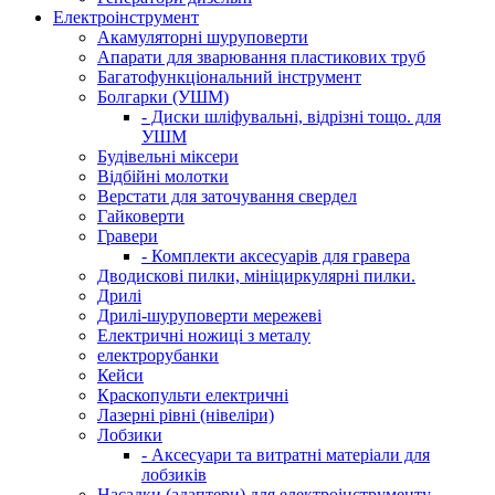
Електроінструмент
Акамуляторні шуруповерти
Апарати для зварювання пластикових труб
Багатофункціональний інструмент
Болгарки (УШМ)
- Диски шліфувальні, відрізні тощо. для
УШМ
Будівельні міксери
Відбійні молотки
Верстати для заточування свердел
Гайковерти
Гравери
- Комплекти аксесуарів для гравера
Дводискові пилки, мініциркулярні пилки.
Дрилі
Дрилі-шуруповерти мережеві
Електричні ножиці з металу
електрорубанки
Кейси
Краскопульти електричні
Лазерні рівні (нівеліри)
Лобзики
- Аксесуари та витратні матеріали для
лобзиків
Насадки (адаптери) для електроінструменту