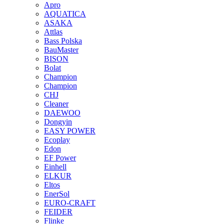
Apro
AQUATICA
ASAKA
Attlas
Bass Polska
BauMaster
BISON
Bolat
Champion
Champion
CHJ
Cleaner
DAEWOO
Dongyin
EASY POWER
Ecoplay
Edon
EF Power
Einhell
ELKUR
Eltos
EnerSol
EURO-CRAFT
FEIDER
Flinke