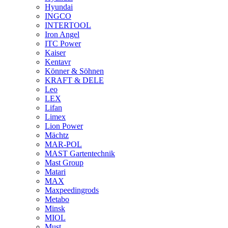
Hyundai
INGCO
INTERTOOL
Iron Angel
ITC Power
Kaiser
Kentavr
Könner & Söhnen
KRAFT & DELE
Leo
LEX
Lifan
Limex
Lion Power
Mächtz
MAR-POL
MAST Gartentechnik
Mast Group
Matari
MAX
Maxpeedingrods
Metabo
Minsk
MIOL
Must