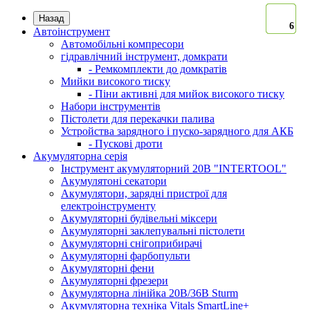
Назад
6
6
6
6
6
6
6
Автоінструмент
Автомобільні компресори
гідравлічний інструмент, домкрати
- Ремкомплекти до домкратів
Мийки високого тиску
- Піни активні для мийок високого тиску
Набори інструментів
Пістолети для перекачки палива
Устройства зарядного і пуско-зарядного для АКБ
- Пускові дроти
Акумуляторна серія
Інструмент акумуляторний 20В "INTERTOOL"
Акумулятоні секатори
Акумулятори, зарядні пристрої для
електроінструменту
Акумуляторні будівельні міксери
Акумуляторні заклепувальні пістолети
Акумуляторні снігоприбирачі
Акумуляторні фарбопульти
Акумуляторні фени
Акумуляторні фрезери
Акумуляторна лінійка 20В/36В Sturm
Акумуляторна техніка Vitals SmartLine+