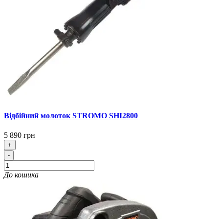
Відбійний молоток STROMO SHI2800
5 890 грн
+
-
До кошика