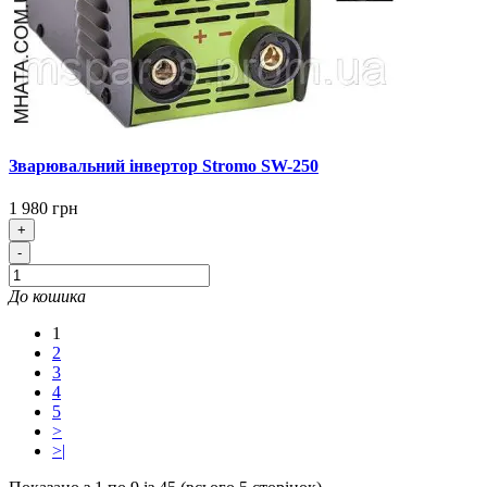
Зварювальний інвертор Stromo SW-250
1 980 грн
+
-
До кошика
1
2
3
4
5
>
>|