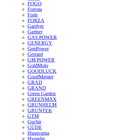
FOGO
Foresta
Forte
FORZA
Gardyer
Gartner
GAS POWER
GENERGY
GenPower
Gerrard
GM POWER
GoldMoto
GOODLUCK
GoodMajster
GRAD
GRAND
Green Garden
GREENMAX
GRUNHELM
GRUNTEK
GTM
Gucbir
GÜDE
Husqvarna
Hyundai