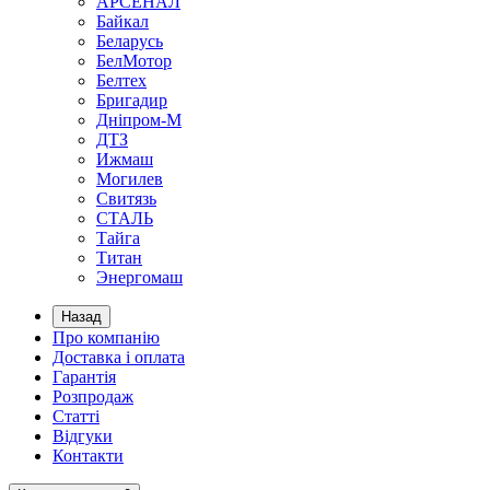
АРСЕНАЛ
Байкал
Беларусь
БелМотор
Белтех
Бригадир
Дніпром-М
ДТЗ
Ижмаш
Могилев
Свитязь
СТАЛЬ
Тайга
Титан
Энергомаш
Назад
Про компанію
Доставка і оплата
Гарантія
Розпродаж
Статті
Відгуки
Контакти