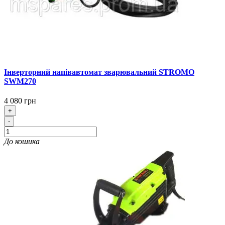
Інверторний напівавтомат зварювальний STROMO
SWM270
4 080 грн
+
-
До кошика