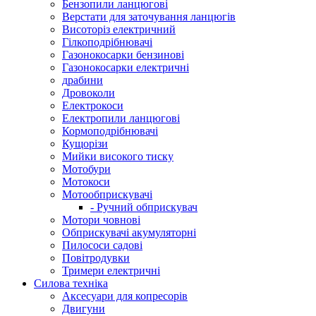
Бензопили ланцюгові
Верстати для заточування ланцюгів
Висоторіз електричний
Гілкоподрібнювачі
Газонокосарки бензинові
Газонокосарки електричні
драбини
Дровоколи
Електрокоси
Електропили ланцюгові
Кормоподрібнювачі
Кущорізи
Мийки високого тиску
Мотобури
Мотокоси
Мотообприскувачі
- Ручний обприскувач
Мотори човнові
Обприскувачі акумуляторні
Пилососи садові
Повітродувки
Тримери електричні
Силова техніка
Аксесуари для копресорів
Двигуни