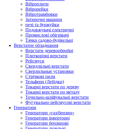
Віброплити
Віброрейки
Вібротрамбовки
Затирочні машини
печі та буржуйки
Подовжувачі електричні
Промислові обігрівачі
Тачки садово-будівельні
Верстатне обладнання
Верстати деревообробні
Плиткорізні верстати
Рейсмуси
Свердлильні верстати
Сверлильные установки
Стрічкові пили
Тельфери (Лебідки)
Токарні верстати по дереву
Токарні верстати по металу
Точильно-шліфувальні верстати
Фугувально рейсмусові верстати
Генератори
Генератори «газ/бензин»
Генератори інверторні
Генератори бензинові
Генератори дизельні