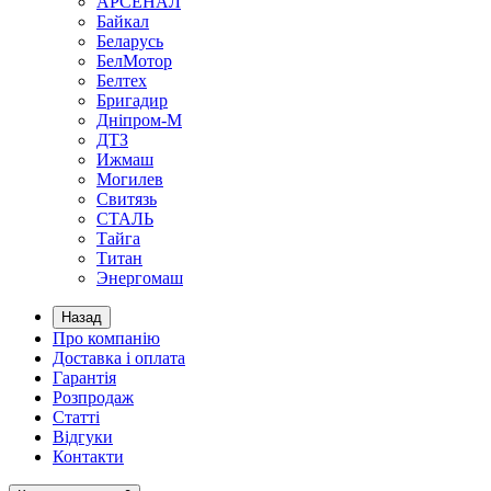
АРСЕНАЛ
Байкал
Беларусь
БелМотор
Белтех
Бригадир
Дніпром-М
ДТЗ
Ижмаш
Могилев
Свитязь
СТАЛЬ
Тайга
Титан
Энергомаш
Назад
Про компанію
Доставка і оплата
Гарантія
Розпродаж
Статті
Відгуки
Контакти