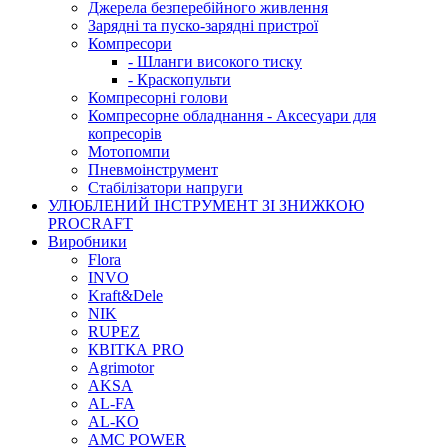
Джерела безперебійного живлення
Зарядні та пуско-зарядні пристрої
Компресори
- Шланги високого тиску
- Краскопульти
Компресорні голови
Компресорне обладнання - Аксесуари для
копресорів
Мотопомпи
Пневмоінструмент
Стабілізатори напруги
УЛЮБЛЕНИЙ ІНСТРУМЕНТ ЗІ ЗНИЖКОЮ
PROCRAFT
Виробники
Flora
INVO
Kraft&Dele
NIK
RUPEZ
КВІТКА PRO
Agrimotor
AKSA
AL-FA
AL-KO
AMC POWER