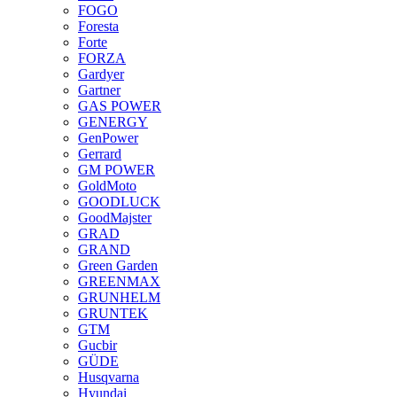
FOGO
Foresta
Forte
FORZA
Gardyer
Gartner
GAS POWER
GENERGY
GenPower
Gerrard
GM POWER
GoldMoto
GOODLUCK
GoodMajster
GRAD
GRAND
Green Garden
GREENMAX
GRUNHELM
GRUNTEK
GTM
Gucbir
GÜDE
Husqvarna
Hyundai