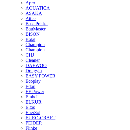
Apro
AQUATICA
ASAKA
Attlas
Bass Polska
BauMaster
BISON
Bolat
Champion
Champion
CHJ
Cleaner
DAEWOO
Dongyin
EASY POWER
Ecoplay
Edon
EF Power
Einhell
ELKUR
Eltos
EnerSol
EURO-CRAFT
FEIDER
Flinke