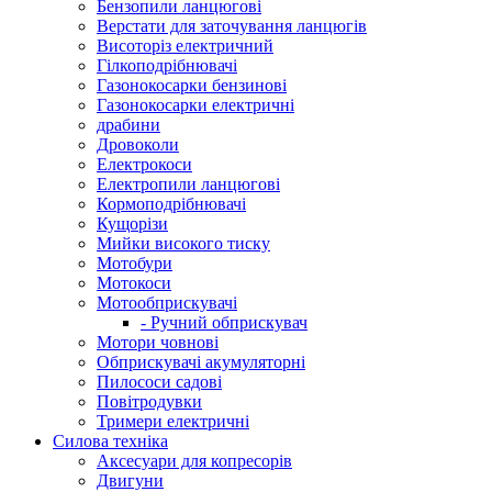
Бензопили ланцюгові
Верстати для заточування ланцюгів
Висоторіз електричний
Гілкоподрібнювачі
Газонокосарки бензинові
Газонокосарки електричні
драбини
Дровоколи
Електрокоси
Електропили ланцюгові
Кормоподрібнювачі
Кущорізи
Мийки високого тиску
Мотобури
Мотокоси
Мотообприскувачі
- Ручний обприскувач
Мотори човнові
Обприскувачі акумуляторні
Пилососи садові
Повітродувки
Тримери електричні
Силова техніка
Аксесуари для копресорів
Двигуни