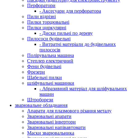
Перфоратори
- Аксесуари для перфоратора
Пили відрізні
Пилки торцювальні
Пилки циркулярні
- Диски пильні по дереву
Пилососи будівельні
- Витратні матеріали до будівельних
пилососів
Полірувальна машина
Степлер електричний
Фени будівельні
Фрезери
Шабельні пилки
шліфувальні машинки
- Абразивний матеріал для шліфувальних
машин
Штроборези
зварювальне обладнання
Апарати для плазмового різання металу
Зварювальні апарати
Зварювальні інвертори
Зварювальні напівавтомати
Маски зварювальника