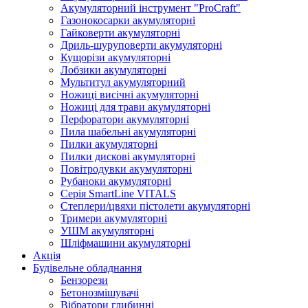
Акумуляторний інструмент "ProCraft"
Газонокосарки акумуляторні
Гайковерти акумуляторні
Дриль-шуруповерти акумуляторні
Кущорізи акумуляторні
Лобзики акумуляторні
Мультитул акумуляторний
Ножиці висічні акумуляторні
Ножиці для трави акумуляторні
Перфоратори акумуляторні
Пила шабельні акумуляторні
Пилки акумуляторні
Пилки дискові акумуляторні
Повітродувки акумуляторні
Рубаноки акумуляторні
Серія SmartLine VITALS
Степлери/цвяхи пістолети акумуляторні
Тримери акумуляторні
УШМ акумуляторні
Шліфмашини акумуляторні
Акція
Будівельне обладнання
Бензорези
Бетонозмішувачі
Вібратори глибинні