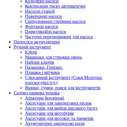
Колодязні насоси
Контролери тиску автоматичні
Насосні станції
Поверхневі насоси
Свердловинні глибинні насоси
Фонтанні насоси
Циркуляційні насоси
Частотні перетворювачі для насоса
Пилососи акумуляторні
Ручний інструмент
Ключі
Машинки для стрижки овець
Набори ключів
Пальники. Горілки.
Плашки і мітчики
Слюсарний інструмент (Соки Молотки,
плоскогубці ітд.)
Ящики, сумки, пояси для інструментів
Садово паркова техніка
Аератори бензинові
Аксесуари для ланцюгових пилок
Аксесуари для мийок високого тиску
Аксесуари для мотобурів
Аксесуари для мотокос та тримерів
Акумуляторні ланцюгові пили