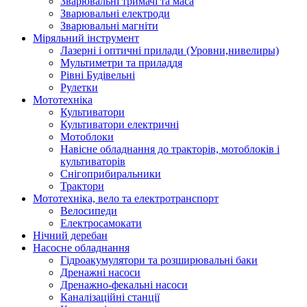
Зварювальні тримачі та маса
Зварювальні електроди
Зварювальні магніти
Міряльний інструмент
Лазерні і оптичні прилади (Уровни,нивелиры)
Мультиметри та приладдя
Рівні Будівельні
Рулетки
Мототехніка
Культиватори
Культиватори електричні
Мотоблоки
Навісне обладнання до тракторів, мотоблоків і
культиваторів
Снігоприбиральники
Трактори
Мототехніка, вело та електротранспорт
Велосипеди
Електросамокати
Нічний деребан
Насосне обладнання
Гідроакумулятори та розширювальні баки
Дренажні насоси
Дренажно-фекальні насоси
Каналізаційні станції