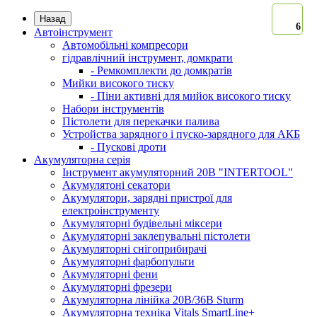
Назад
6
Автоінструмент
Автомобільні компресори
гідравлічний інструмент, домкрати
- Ремкомплекти до домкратів
Мийки високого тиску
- Піни активні для мийок високого тиску
Набори інструментів
Пістолети для перекачки палива
Устройства зарядного і пуско-зарядного для АКБ
- Пускові дроти
Акумуляторна серія
Інструмент акумуляторний 20В "INTERTOOL"
Акумулятоні секатори
Акумулятори, зарядні пристрої для
електроінструменту
Акумуляторні будівельні міксери
Акумуляторні заклепувальні пістолети
Акумуляторні снігоприбирачі
Акумуляторні фарбопульти
Акумуляторні фени
Акумуляторні фрезери
Акумуляторна лінійка 20В/36В Sturm
Акумуляторна техніка Vitals SmartLine+