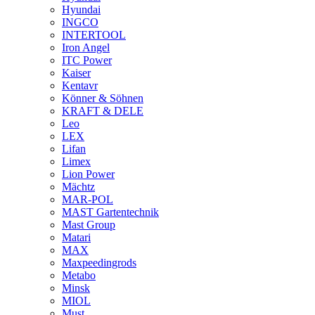
Hyundai
INGCO
INTERTOOL
Iron Angel
ITC Power
Kaiser
Kentavr
Könner & Söhnen
KRAFT & DELE
Leo
LEX
Lifan
Limex
Lion Power
Mächtz
MAR-POL
MAST Gartentechnik
Mast Group
Matari
MAX
Maxpeedingrods
Metabo
Minsk
MIOL
Must