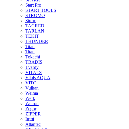
Start Pro
START TOOLS
STROMO
Sturm
TAGRED
TARLAN
TEKIT
THUNDER
Titan
Titan
Tokachi
TRADIS
Tvardy
VITALS
Vitals AQUA
VITO
Vulkan
Weima
Werk
Wetron
Zegor
ZIPPER
Інші
Аtlantec