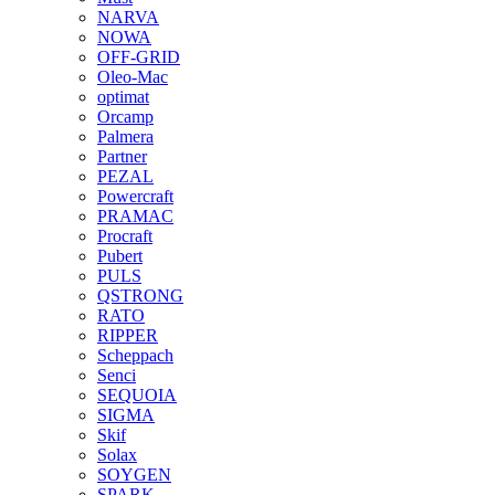
NARVA
NOWA
OFF-GRID
Oleo-Mac
optimat
Orcamp
Palmera
Partner
PEZAL
Powercraft
PRAMAC
Procraft
Pubert
PULS
QSTRONG
RATO
RIPPER
Scheppach
Senci
SEQUOIA
SIGMA
Skif
Solax
SOYGEN
SPARK