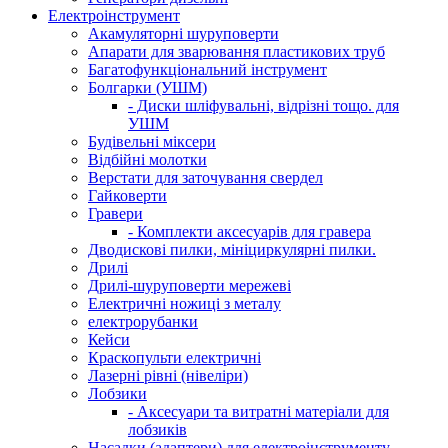
Електроінструмент
Акамуляторні шуруповерти
Апарати для зварювання пластикових труб
Багатофункціональний інструмент
Болгарки (УШМ)
- Диски шліфувальні, відрізні тощо. для
УШМ
Будівельні міксери
Відбійні молотки
Верстати для заточування свердел
Гайковерти
Гравери
- Комплекти аксесуарів для гравера
Дводискові пилки, мініциркулярні пилки.
Дрилі
Дрилі-шуруповерти мережеві
Електричні ножиці з металу
електрорубанки
Кейси
Краскопульти електричні
Лазерні рівні (нівеліри)
Лобзики
- Аксесуари та витратні матеріали для
лобзиків
Насадки (адаптери) для електроінструменту