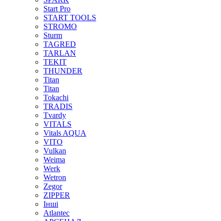
Start Pro
START TOOLS
STROMO
Sturm
TAGRED
TARLAN
TEKIT
THUNDER
Titan
Titan
Tokachi
TRADIS
Tvardy
VITALS
Vitals AQUA
VITO
Vulkan
Weima
Werk
Wetron
Zegor
ZIPPER
Інші
Аtlantec