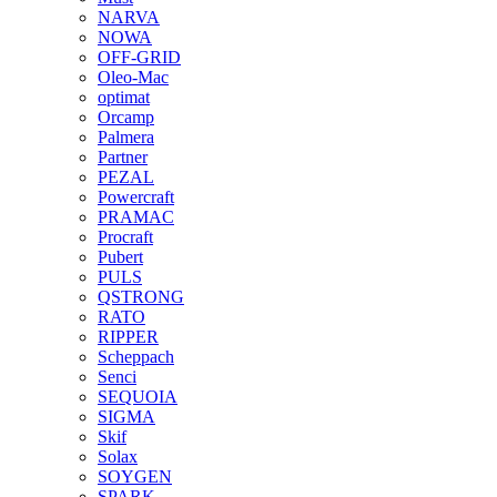
NARVA
NOWA
OFF-GRID
Oleo-Mac
optimat
Orcamp
Palmera
Partner
PEZAL
Powercraft
PRAMAC
Procraft
Pubert
PULS
QSTRONG
RATO
RIPPER
Scheppach
Senci
SEQUOIA
SIGMA
Skif
Solax
SOYGEN
SPARK