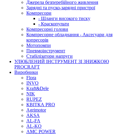
Джерела безперебійного живлення
Зарядні та пуско-зарядні пристрої
Компресори
- Шланги високого тиску
- Краскопульти
Компресорні голови
Компресорне обладнання - Аксесуари для
копресорів
Мотопомпи
Пневмоінструмент
Стабілізатори напруги
УЛЮБЛЕНИЙ ІНСТРУМЕНТ ЗІ ЗНИЖКОЮ
PROCRAFT
Виробники
Flora
INVO
Kraft&Dele
NIK
RUPEZ
КВІТКА PRO
Agrimotor
AKSA
AL-FA
AL-KO
AMC POWER