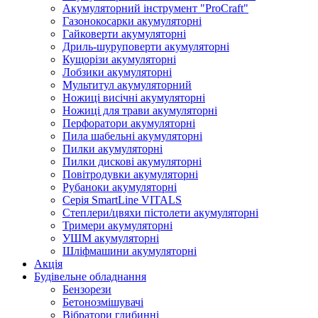
Акумуляторний інструмент "ProCraft"
Газонокосарки акумуляторні
Гайковерти акумуляторні
Дриль-шуруповерти акумуляторні
Кущорізи акумуляторні
Лобзики акумуляторні
Мультитул акумуляторний
Ножиці висічні акумуляторні
Ножиці для трави акумуляторні
Перфоратори акумуляторні
Пила шабельні акумуляторні
Пилки акумуляторні
Пилки дискові акумуляторні
Повітродувки акумуляторні
Рубаноки акумуляторні
Серія SmartLine VITALS
Степлери/цвяхи пістолети акумуляторні
Тримери акумуляторні
УШМ акумуляторні
Шліфмашини акумуляторні
Акція
Будівельне обладнання
Бензорези
Бетонозмішувачі
Вібратори глибинні