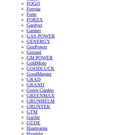
FOGO
Foresta
Forte
FORZA
Gardyer
Gartner
GAS POWER
GENERGY
GenPower
Gerrard
GM POWER
GoldMoto
GOODLUCK
GoodMajster
GRAD
GRAND
Green Garden
GREENMAX
GRUNHELM
GRUNTEK
GTM
Gucbir
GÜDE
Husqvarna
Hyundai