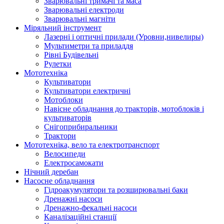
Зварювальні тримачі та маса
Зварювальні електроди
Зварювальні магніти
Міряльний інструмент
Лазерні і оптичні прилади (Уровни,нивелиры)
Мультиметри та приладдя
Рівні Будівельні
Рулетки
Мототехніка
Культиватори
Культиватори електричні
Мотоблоки
Навісне обладнання до тракторів, мотоблоків і
культиваторів
Снігоприбиральники
Трактори
Мототехніка, вело та електротранспорт
Велосипеди
Електросамокати
Нічний деребан
Насосне обладнання
Гідроакумулятори та розширювальні баки
Дренажні насоси
Дренажно-фекальні насоси
Каналізаційні станції