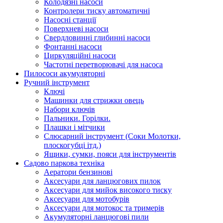
Колодязні насоси
Контролери тиску автоматичні
Насосні станції
Поверхневі насоси
Свердловинні глибинні насоси
Фонтанні насоси
Циркуляційні насоси
Частотні перетворювачі для насоса
Пилососи акумуляторні
Ручний інструмент
Ключі
Машинки для стрижки овець
Набори ключів
Пальники. Горілки.
Плашки і мітчики
Слюсарний інструмент (Соки Молотки,
плоскогубці ітд.)
Ящики, сумки, пояси для інструментів
Садово паркова техніка
Аератори бензинові
Аксесуари для ланцюгових пилок
Аксесуари для мийок високого тиску
Аксесуари для мотобурів
Аксесуари для мотокос та тримерів
Акумуляторні ланцюгові пили