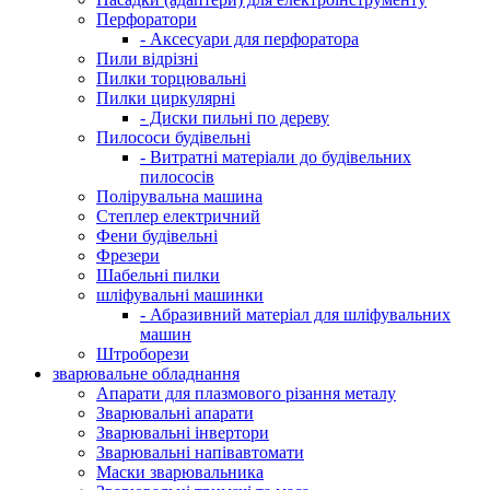
Перфоратори
- Аксесуари для перфоратора
Пили відрізні
Пилки торцювальні
Пилки циркулярні
- Диски пильні по дереву
Пилососи будівельні
- Витратні матеріали до будівельних
пилососів
Полірувальна машина
Степлер електричний
Фени будівельні
Фрезери
Шабельні пилки
шліфувальні машинки
- Абразивний матеріал для шліфувальних
машин
Штроборези
зварювальне обладнання
Апарати для плазмового різання металу
Зварювальні апарати
Зварювальні інвертори
Зварювальні напівавтомати
Маски зварювальника