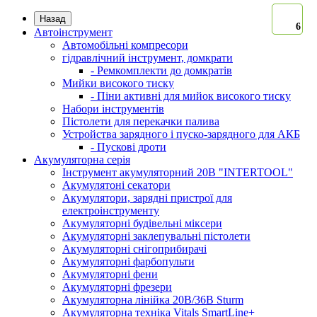
Назад
6
6
Автоінструмент
Автомобільні компресори
гідравлічний інструмент, домкрати
- Ремкомплекти до домкратів
Мийки високого тиску
- Піни активні для мийок високого тиску
Набори інструментів
Пістолети для перекачки палива
Устройства зарядного і пуско-зарядного для АКБ
- Пускові дроти
Акумуляторна серія
Інструмент акумуляторний 20В "INTERTOOL"
Акумулятоні секатори
Акумулятори, зарядні пристрої для
електроінструменту
Акумуляторні будівельні міксери
Акумуляторні заклепувальні пістолети
Акумуляторні снігоприбирачі
Акумуляторні фарбопульти
Акумуляторні фени
Акумуляторні фрезери
Акумуляторна лінійка 20В/36В Sturm
Акумуляторна техніка Vitals SmartLine+