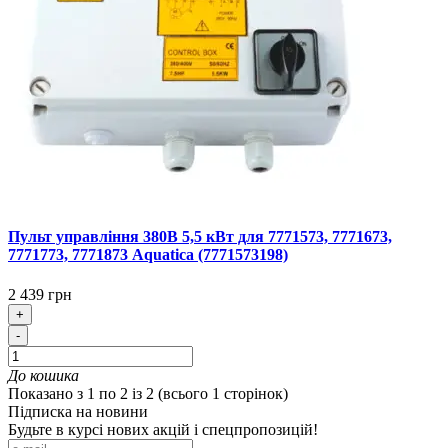
Пульт управління 380В 5,5 кВт для 7771573, 7771673,
7771773, 7771873 Aquatica (7771573198)
2 439 грн
+
-
До кошика
Показано з 1 по 2 із 2 (всього 1 сторінок)
Підписка на новини
Будьте в курсі нових акцій і спецпропозицій!