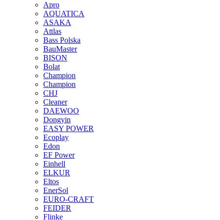
Apro
AQUATICA
ASAKA
Attlas
Bass Polska
BauMaster
BISON
Bolat
Champion
Champion
CHJ
Cleaner
DAEWOO
Dongyin
EASY POWER
Ecoplay
Edon
EF Power
Einhell
ELKUR
Eltos
EnerSol
EURO-CRAFT
FEIDER
Flinke