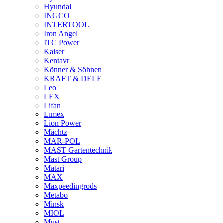
Hyundai
INGCO
INTERTOOL
Iron Angel
ITC Power
Kaiser
Kentavr
Könner & Söhnen
KRAFT & DELE
Leo
LEX
Lifan
Limex
Lion Power
Mächtz
MAR-POL
MAST Gartentechnik
Mast Group
Matari
MAX
Maxpeedingrods
Metabo
Minsk
MIOL
Must