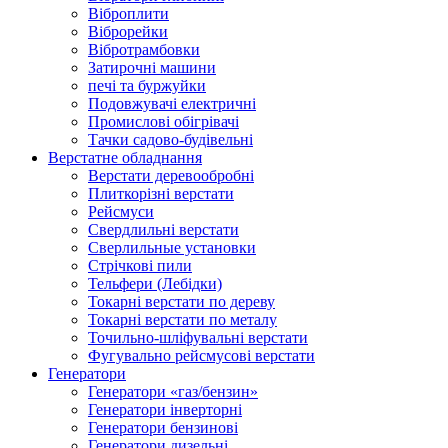
Віброплити
Віброрейки
Вібротрамбовки
Затирочні машини
печі та буржуйки
Подовжувачі електричні
Промислові обігрівачі
Тачки садово-будівельні
Верстатне обладнання
Верстати деревообробні
Плиткорізні верстати
Рейсмуси
Свердлильні верстати
Сверлильные установки
Стрічкові пили
Тельфери (Лебідки)
Токарні верстати по дереву
Токарні верстати по металу
Точильно-шліфувальні верстати
Фугувально рейсмусові верстати
Генератори
Генератори «газ/бензин»
Генератори інверторні
Генератори бензинові
Генератори дизельні