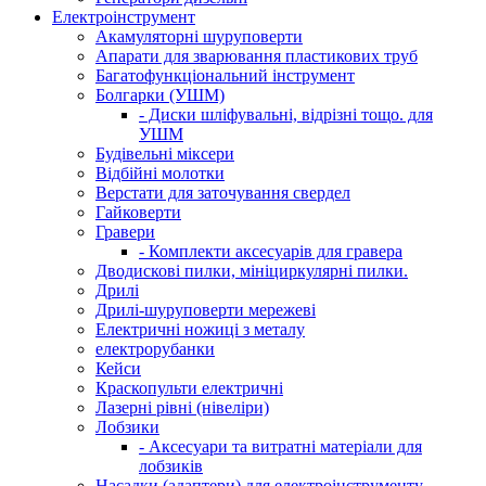
Електроінструмент
Акамуляторні шуруповерти
Апарати для зварювання пластикових труб
Багатофункціональний інструмент
Болгарки (УШМ)
- Диски шліфувальні, відрізні тощо. для
УШМ
Будівельні міксери
Відбійні молотки
Верстати для заточування свердел
Гайковерти
Гравери
- Комплекти аксесуарів для гравера
Дводискові пилки, мініциркулярні пилки.
Дрилі
Дрилі-шуруповерти мережеві
Електричні ножиці з металу
електрорубанки
Кейси
Краскопульти електричні
Лазерні рівні (нівеліри)
Лобзики
- Аксесуари та витратні матеріали для
лобзиків
Насадки (адаптери) для електроінструменту