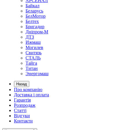
АРСЕНАЛ
Байкал
Беларусь
БелМотор
Белтех
Бригадир
Дніпром-М
ДТЗ
Ижмаш
Могилев
Свитязь
СТАЛЬ
Тайга
Титан
Энергомаш
Назад
Про компанію
Доставка і оплата
Гарантія
Розпродаж
Статті
Відгуки
Контакти