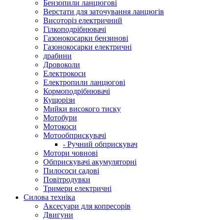
Бензопили ланцюгові
Верстати для заточування ланцюгів
Висоторіз електричний
Гілкоподрібнювачі
Газонокосарки бензинові
Газонокосарки електричні
драбини
Дровоколи
Електрокоси
Електропили ланцюгові
Кормоподрібнювачі
Кущорізи
Мийки високого тиску
Мотобури
Мотокоси
Мотообприскувачі
- Ручний обприскувач
Мотори човнові
Обприскувачі акумуляторні
Пилососи садові
Повітродувки
Тримери електричні
Силова техніка
Аксесуари для копресорів
Двигуни