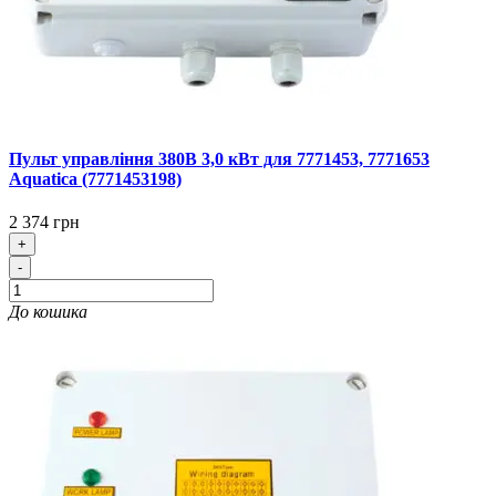
Пульт управління 380В 3,0 кВт для 7771453, 7771653
Aquatica (7771453198)
2 374 грн
+
-
До кошика